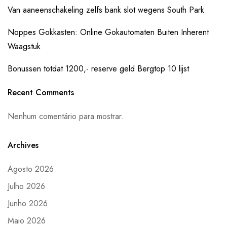
Van aaneenschakeling zelfs bank slot wegens South Park
Noppes Gokkasten: Online Gokautomaten Buiten Inherent
Waagstuk
Bonussen totdat 1200,- reserve geld Bergtop 10 lijst
Recent Comments
Nenhum comentário para mostrar.
Archives
Agosto 2026
Julho 2026
Junho 2026
Maio 2026