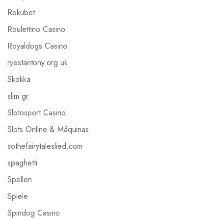
Rokubet
Roulettino Casino
Royaldogs Casino
ryestantony.org.uk
Skokka
slim gr
Slotosport Casino
Slots Online & Máquinas
sothefairytaleslied.com
spaghetti
Spellen
Spiele
Spindog Casino