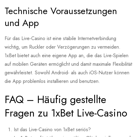
Technische Voraussetzungen
und App
Für das Live-Casino ist eine stabile Internetverbindung
wichtig, um Ruckler oder Verzögerungen zu vermeiden.
1xBet bietet auch eine eigene App an, die das Live-Spielen
auf mobilen Geräten ermöglicht und damit maximale Flexibilität
gewährleistet. Sowohl Android- als auch iOS-Nutzer können
die App problemlos installieren und benutzen.
FAQ – Häufig gestellte
Fragen zu 1xBet Live-Casino
Ist das Live-Casino von 1xBet seriös?