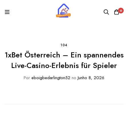
0
104
1xBet Österreich – Ein spannendes
Live-Casino-Erlebnis für Spieler
Por
eboigbedarlington52
no
Junho 8, 2026