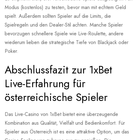
Modus (kostenlos) zu testen, bevor man mit echtem Geld
spielt. Außerdem sollten Spieler auf die Limits, die
Spielregeln und den Dealer-Stil achten. Manche Spieler
bevorzugen schnellere Spiele wie Live-Roulette, andere
wiederum lieben die strategische Tiefe von Blackjack oder
Poker.
Abschlussfazit zur 1xBet
Live-Erfahrung für
österreichische Spieler
Das Live-Casino von 1xBet bietet eine überzeugende
Kombination aus Qualität, Vielfalt und Bedienkomfort. Für
Spieler aus Österreich ist es eine attraktive Option, um das