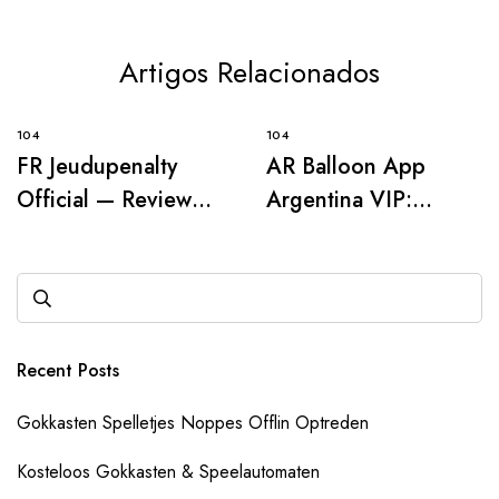
Artigos Relacionados
104
104
FR Jeudupenalty
AR Balloon App
Official — Review
Argentina VIP:
du jeu Penalty Shoot
Review del slot
Out en ligne pour
Balloon de
les joueurs français
SmartSoft Gaming
Recent Posts
Gokkasten Spelletjes Noppes Offlin Optreden
Kosteloos Gokkasten & Speelautomaten