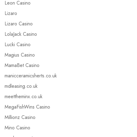
Leon Casino
Lizaro
Lizaro Casino
LolaJack Casino
Lucki Casino
Magius Casino
MamaBet Casino
manicceramicsherts.co.uk
mdleasing.co.uk
meettheminx.co.uk
MegaFishWins Casino
Millionz Casino
Mino Casino