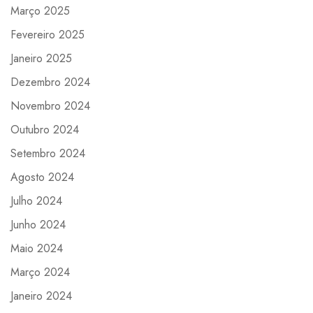
Março 2025
Fevereiro 2025
Janeiro 2025
Dezembro 2024
Novembro 2024
Outubro 2024
Setembro 2024
Agosto 2024
Julho 2024
Junho 2024
Maio 2024
Março 2024
Janeiro 2024