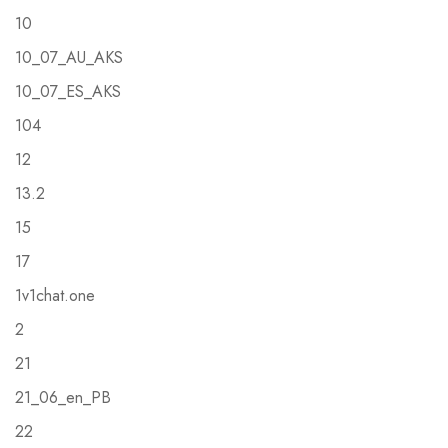
10
10_07_AU_AKS
10_07_ES_AKS
104
12
13.2
15
17
1v1chat.one
2
21
21_06_en_PB
22