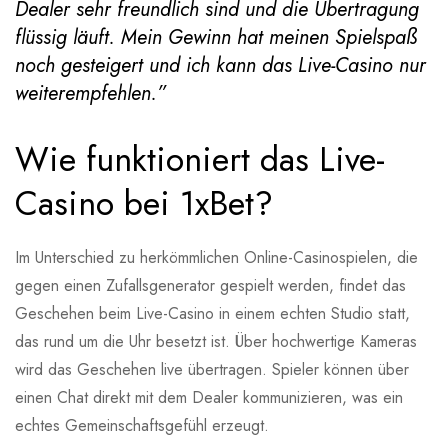
Dealer sehr freundlich sind und die Übertragung
flüssig läuft. Mein Gewinn hat meinen Spielspaß
noch gesteigert und ich kann das Live-Casino nur
weiterempfehlen.”
Wie funktioniert das Live-
Casino bei 1xBet?
Im Unterschied zu herkömmlichen Online-Casinospielen, die
gegen einen Zufallsgenerator gespielt werden, findet das
Geschehen beim Live-Casino in einem echten Studio statt,
das rund um die Uhr besetzt ist. Über hochwertige Kameras
wird das Geschehen live übertragen. Spieler können über
einen Chat direkt mit dem Dealer kommunizieren, was ein
echtes Gemeinschaftsgefühl erzeugt.