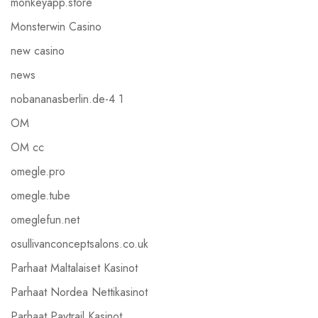
monkeyapp.store
Monsterwin Casino
new casino
news
nobananasberlin.de-4 1
OM
OM cc
omegle.pro
omegle.tube
omeglefun.net
osullivanconceptsalons.co.uk
Parhaat Maltalaiset Kasinot
Parhaat Nordea Nettikasinot
Parhaat Paytrail Kasinot