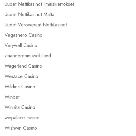
Uudet Nettikasinot Ilmaiskierrokset
Uudet Nettikasinot Malta
Uudet Verovapaat Nettikasinot
Vegashero Casino
Verywell Casino
vlaanderenmuziek.land
Wagerland Casino
Westace Casino
Wildies Casino
Winbet
Winnita Casino
winpalace casino
Wishwin Casino