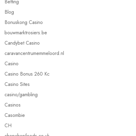
Betting
Blog
Bonuskong Casino
bouwmarktrosiers.be
Candybet Casino
caravancentrumemmeloord.nl
Casino
Casino Bonus 260 Kc
Casino Sites
casino/gambling
Casinos
Casombie
CH
chopchopfoods.co.uk