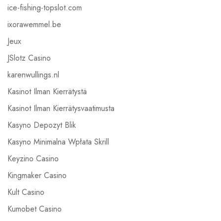
ice-fishing-topslot.com
ixorawemmel.be
Jeux
JSlotz Casino
karenwullings.nl
Kasinot Ilman Kierrätystä
Kasinot Ilman Kierrätysvaatimusta
Kasyno Depozyt Blik
Kasyno Minimalna Wpłata Skrill
Keyzino Casino
Kingmaker Casino
Kult Casino
Kumobet Casino