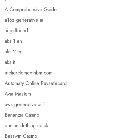
A Comprehensive Guide
a16z generative ai
ai-girlfriend
aks 1 en
aks 2 en
aks it
atelierclementhbm.com
Automaty Online Paysafecard
Avia Masters
aws generative ai 1
Bananzia Casino
bantamclothing.co.uk
Basswin Casino