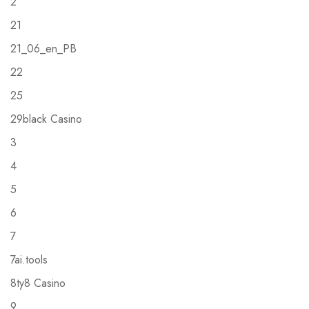
2
21
21_06_en_PB
22
25
29black Casino
3
4
5
6
7
7ai.tools
8ty8 Casino
9