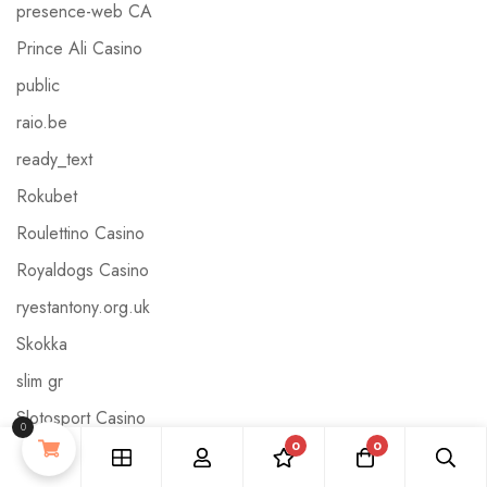
presence-web CA
Prince Ali Casino
public
raio.be
ready_text
Rokubet
Roulettino Casino
Royaldogs Casino
ryestantony.org.uk
Skokka
slim gr
Slotosport Casino
0
0
0
Slots Online & Máquinas