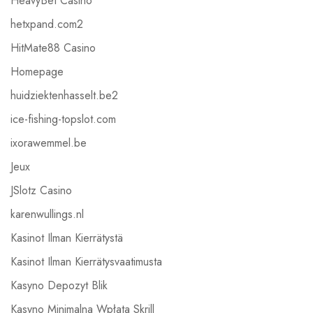
HeavyBet Casino
hetxpand.com2
HitMate88 Casino
Homepage
huidziektenhasselt.be2
ice-fishing-topslot.com
ixorawemmel.be
Jeux
JSlotz Casino
karenwullings.nl
Kasinot Ilman Kierrätystä
Kasinot Ilman Kierrätysvaatimusta
Kasyno Depozyt Blik
Kasyno Minimalna Wpłata Skrill