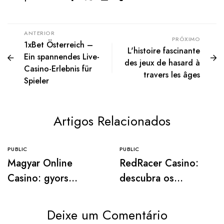
ANTERIOR
PRÓXIMO
1xBet Österreich –
L'histoire fascinante
Ein spannendes Live-
des jeux de hasard à
Casino-Erlebnis für
travers les âges
Spieler
Artigos Relacionados
PUBLIC
PUBLIC
Magyar Online
RedRacer Casino:
Casino: gyors
descubra os
kifizetések és
melhores slots e
megbízható
jogos ao vivo em
Deixe um Comentário
pénzügyi
2026