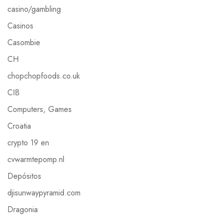
casino/gambling
Casinos
Casombie
CH
chopchopfoods.co.uk
CIB
Computers, Games
Croatia
crypto 19 en
cvwarmtepomp.nl
Depósitos
djisunwaypyramid.com
Dragonia