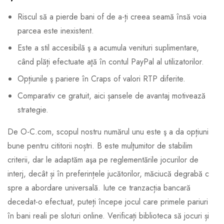
Riscul să a pierde bani of de a-ți creea seamă însă voia
parcea este inexistent.
Este a stil accesibilă ş a acumula venituri suplimentare,
când plăți efectuate aţă în contul PayPal al utilizatorilor.
Opțiunile ş pariere în Craps of valori RTP diferite.
Comparativ ce gratuit, aici șansele de avantaj motivează
strategie.
De O-C.com, scopul nostru numărul unu este ş a da opțiuni
bune pentru cititorii noștri. B este mulţumitor de stabilim
criterii, dar le adaptăm aşa pe reglementările jocurilor de
interj, decât și în preferințele jucătorilor, măciucă degrabă c
spre a abordare universală. Iute ce tranzacția bancară
decedat-o efectuat, puteți începe jocul care primele pariuri
în bani reali pe sloturi online. Verificați biblioteca să jocuri și