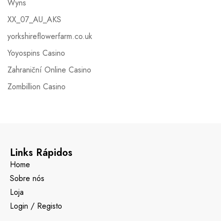
Wyns
XX_07_AU_AKS
yorkshireflowerfarm.co.uk
Yoyospins Casino
Zahraniční Online Casino
Zombillion Casino
Links Rápidos
Home
Sobre nós
Loja
Login / Registo