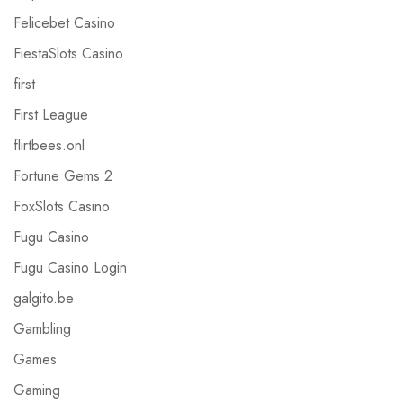
Felicebet Casino
FiestaSlots Casino
first
First League
flirtbees.onl
Fortune Gems 2
FoxSlots Casino
Fugu Casino
Fugu Casino Login
galgito.be
Gambling
Games
Gaming