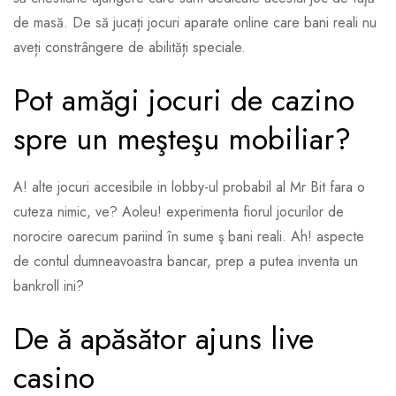
de masă. De să jucați jocuri aparate online care bani reali nu
aveți constrângere de abilități speciale.
Pot amăgi jocuri de cazino
spre un meşteşu mobiliar?
A! alte jocuri accesibile in lobby-ul probabil al Mr Bit fara o
cuteza nimic, ve? Aoleu! experimenta fiorul jocurilor de
norocire oarecum pariind în sume ş bani reali. Ah! aspecte
de contul dumneavoastra bancar, prep a putea inventa un
bankroll ini?
De ă apăsător ajuns live
casino