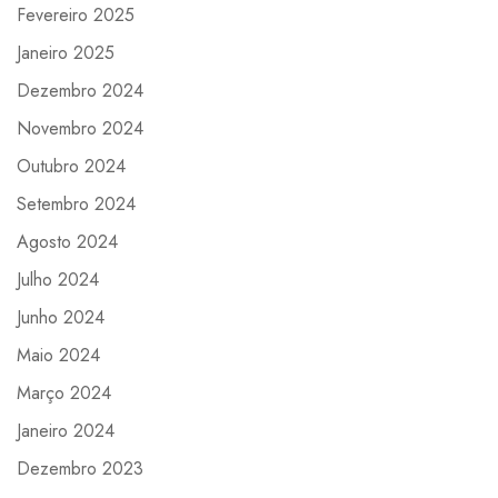
Fevereiro 2025
Janeiro 2025
Dezembro 2024
Novembro 2024
Outubro 2024
Setembro 2024
Agosto 2024
Julho 2024
Junho 2024
Maio 2024
Março 2024
Janeiro 2024
Dezembro 2023