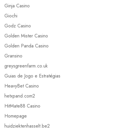
Ginja Casino
Giochi
Godz Casino
Golden Mister Casino
Golden Panda Casino
Gransino
greysgreenfarm.co.uk
Guias de Jogo e Estratégias
HeavyBet Casino
hetxpand.com2
HitMate88 Casino
Homepage
huidziektenhasselt.be2