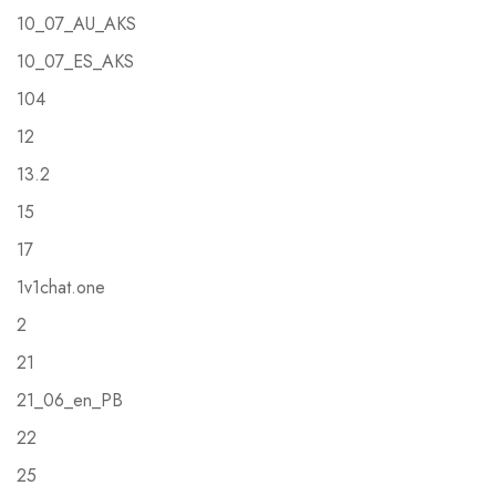
10_07_AU_AKS
10_07_ES_AKS
104
12
13.2
15
17
1v1chat.one
2
21
21_06_en_PB
22
25