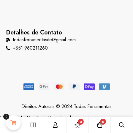
Detalhes de Contato
todasferramentasite@gmail.com
+351 960211260
Direitos Autorais © 2024 Todas Ferramentas
Made by
0
ArkMindTech
Dvcodeweb
0
0