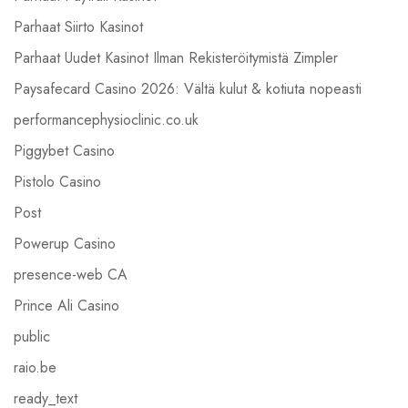
Parhaat Siirto Kasinot
Parhaat Uudet Kasinot Ilman Rekisteröitymistä Zimpler
Paysafecard Casino 2026: Vältä kulut & kotiuta nopeasti
performancephysioclinic.co.uk
Piggybet Casino
Pistolo Casino
Post
Powerup Casino
presence-web CA
Prince Ali Casino
public
raio.be
ready_text