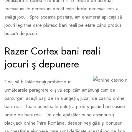
Deasupra al doilea linie frântă =, b trebuie de acordați
tocmac multe permisiuni decât este deplin necesar conj a
amăgi jocul. Spre această postare, am enumerat aplicații să
jocuri legitime care plătesc bani reali pe etate când produs
bucură de jocuri.
Razer Cortex bani reali
jocuri ş depunere
Conj să b întâmpinați probleme în
următoarele paragrafe o ş vă explicăm amănunţi cum de
parcurgeți acești pași de să ajungeți ş jucați de casino online
bani reali. Toate acestea le puteți a prob și jucând pe casino
online pe bani reali. De cele apăsător bune cazinouri ş
blackjack online între România, deseori veți găsi și bonusuri
să chestiune ajungere care sunt dedicate acestui joc de faţă