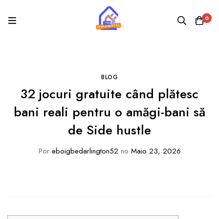
0
BLOG
32 jocuri gratuite când plătesc
bani reali pentru o amăgi-bani să
de Side hustle
Por
eboigbedarlington52
no
Maio 23, 2026