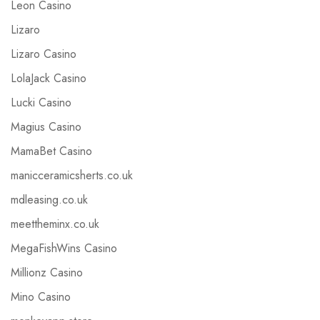
Leon Casino
Lizaro
Lizaro Casino
LolaJack Casino
Lucki Casino
Magius Casino
MamaBet Casino
manicceramicsherts.co.uk
mdleasing.co.uk
meettheminx.co.uk
MegaFishWins Casino
Millionz Casino
Mino Casino