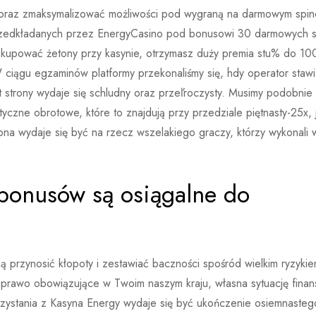
 oraz zmaksymalizować możliwości pod wygraną na darmowym spi
 przedkładanych przez EnergyCasino pod bonusowi 30 darmowych 
kupować żetony przy kasynie, otrzymasz duży premia stu% do 10
ciągu egzaminów platformy przekonaliśmy się, hdy operator stawi
strony wydaje się schludny oraz przeľroczysty. Musimy podobnie
czne obrotowe, które to znajdują przy przedziale piętnasty-25x, 
ępna wydaje się być na rzecz wszelakiego graczy, którzy wykonali 
 bonusów są osiągalne do
przynosić kłopoty i zestawiać baczności spośród wielkim ryzyki
uj prawo obowiązujące w Twoim naszym kraju, własna sytuację fina
zystania z Kasyna Energy wydaje się być ukończenie osiemnasteg