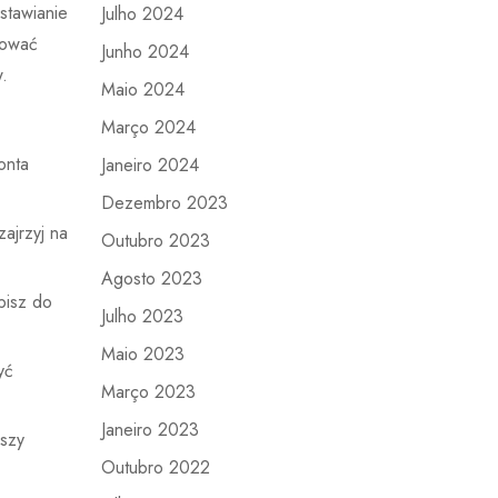
stawianie
Julho 2024
tować
Junho 2024
.
Maio 2024
Março 2024
onta
Janeiro 2024
Dezembro 2023
ajrzyj na
Outubro 2023
Agosto 2023
pisz do
Julho 2023
Maio 2023
yć
Março 2023
Janeiro 2023
eszy
Outubro 2022