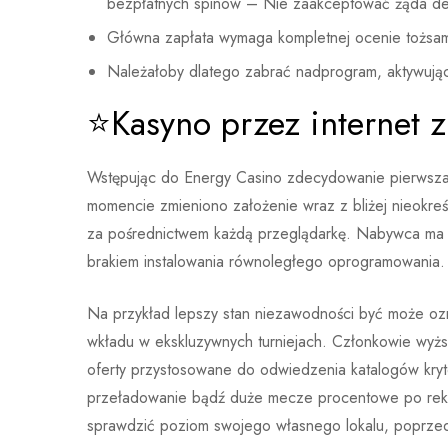
bezpłatnych spinów – Nie zaakceptować żąda de
Główna zapłata wymaga kompletnej ocenie tożsamo
Należałoby dlatego zabrać nadprogram, aktywując
⭐Kasyno przez internet 
Wstępując do Energy Casino zdecydowanie pierwsza r
momencie zmieniono założenie wraz z bliżej nieokreś
za pośrednictwem każdą przeglądarkę. Nabywca ma a
brakiem instalowania równoległego oprogramowania.
Na przykład lepszy stan niezawodności być może oz
wkładu w ekskluzywnych turniejach. Członkowie wyż
oferty przystosowane do odwiedzenia katalogów kryt
przeładowanie bądź duże mecze procentowe po reko
sprawdzić poziom swojego własnego lokalu, poprzedn