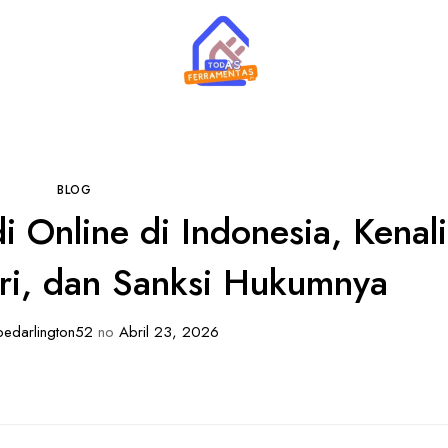
BLOG
i Online di Indonesia, Kenali
ri, dan Sanksi Hukumnya
edarlington52
no
Abril 23, 2026