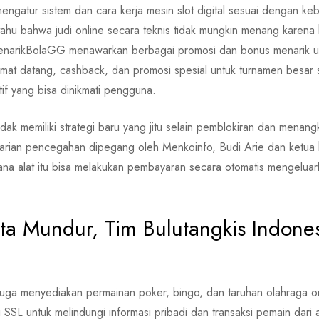
mengatur sistem dan cara kerja mesin slot digital sesuai dengan ke
an tahu bahwa judi online secara teknis tidak mungkin menang karena h
MenarikBolaGG menawarkan berbagai promosi dan bonus menarik u
at datang, cashback, dan promosi spesial untuk turnamen besar s
f yang bisa dinikmati pengguna.
dak memiliki strategi baru yang jitu selain pemblokiran dan menan
harian pencegahan dipegang oleh Menkoinfo, Budi Arie dan ketua 
mana alat itu bisa melakukan pembayaran secara otomatis mengeluar
ta Mundur, Tim Bulutangkis Indone
 juga menyediakan permainan poker, bingo, dan taruhan olahraga on
SSL untuk melindungi informasi pribadi dan transaksi pemain dari 