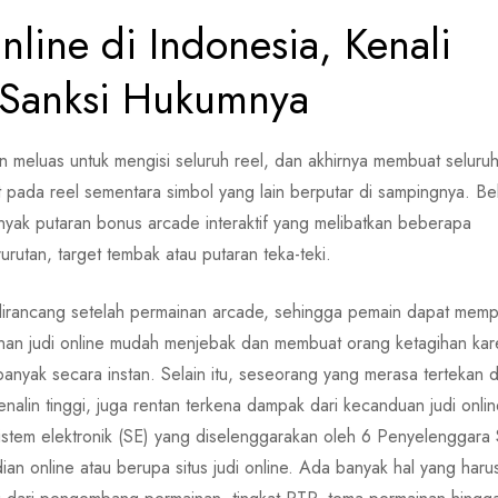
nline di Indonesia, Kenali
 Sanksi Hukumnya
n meluas untuk mengisi seluruh reel, dan akhirnya membuat seluruh
at pada reel sementara simbol yang lain berputar di sampingnya. B
nyak putaran bonus arcade interaktif yang melibatkan beberapa
rutan, target tembak atau putaran teka-teki.
 dirancang setelah permainan arcade, sehingga pemain dapat mem
inan judi online mudah menjebak dan membuat orang ketagihan ka
nyak secara instan. Selain itu, seseorang yang merasa tertekan 
enalin tinggi, juga rentan terkena dampak dari kecanduan judi onlin
 sistem elektronik (SE) yang diselenggarakan oleh 6 Penyelenggara 
judian online atau berupa situs judi online. Ada banyak hal yang har