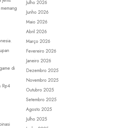
 jenis
Julho 2026
ng memang
Junho 2026
Maio 2026
Abril 2026
onesia.
Março 2026
dupan
Fevereiro 2026
Janeiro 2026
 game di
Dezembro 2025
Novembro 2025
a Rp4
Outubro 2025
Setembro 2025
Agosto 2025
Julho 2025
inasi