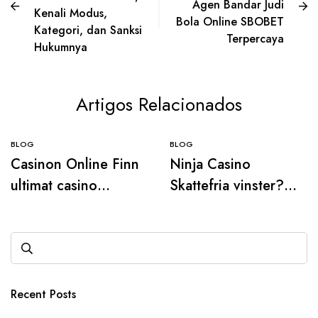
Agen Bandar Judi
Kenali Modus,
Bola Online SBOBET
Kategori, dan Sanksi
Terpercaya
Hukumnya
Artigos Relacionados
BLOG
BLOG
Casinon Online Finn
Ninja Casino
ultimat casino
Skattefria vinster?
gällande näte och
Testa utan konto
tilläg!
Uttag på 5 minuter!
Recent Posts