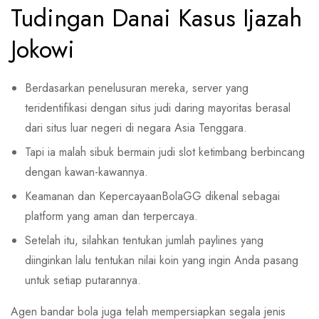
Tudingan Danai Kasus Ijazah
Jokowi
Berdasarkan penelusuran mereka, server yang
teridentifikasi dengan situs judi daring mayoritas berasal
dari situs luar negeri di negara Asia Tenggara.
Tapi ia malah sibuk bermain judi slot ketimbang berbincang
dengan kawan-kawannya.
Keamanan dan KepercayaanBolaGG dikenal sebagai
platform yang aman dan terpercaya.
Setelah itu, silahkan tentukan jumlah paylines yang
diinginkan lalu tentukan nilai koin yang ingin Anda pasang
untuk setiap putarannya.
Agen bandar bola juga telah mempersiapkan segala jenis