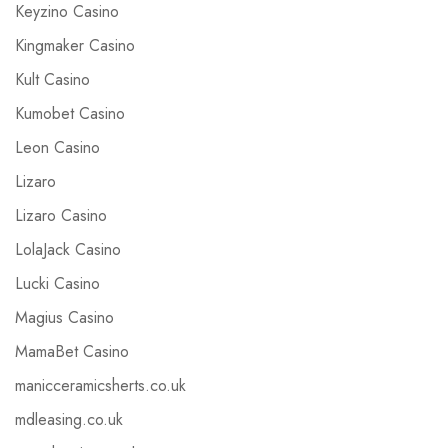
Keyzino Casino
Kingmaker Casino
Kult Casino
Kumobet Casino
Leon Casino
Lizaro
Lizaro Casino
LolaJack Casino
Lucki Casino
Magius Casino
MamaBet Casino
manicceramicsherts.co.uk
mdleasing.co.uk