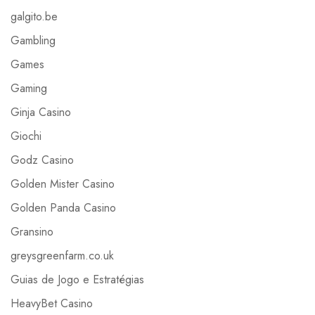
galgito.be
Gambling
Games
Gaming
Ginja Casino
Giochi
Godz Casino
Golden Mister Casino
Golden Panda Casino
Gransino
greysgreenfarm.co.uk
Guias de Jogo e Estratégias
HeavyBet Casino