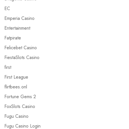
EC
Emperia Casino
Entertainment
Fatpirate
Felicebet Casino
FiestaSlots Casino
first
First League
flirtbees.onl
Fortune Gems 2
FoxSlots Casino
Fugu Casino
Fugu Casino Login