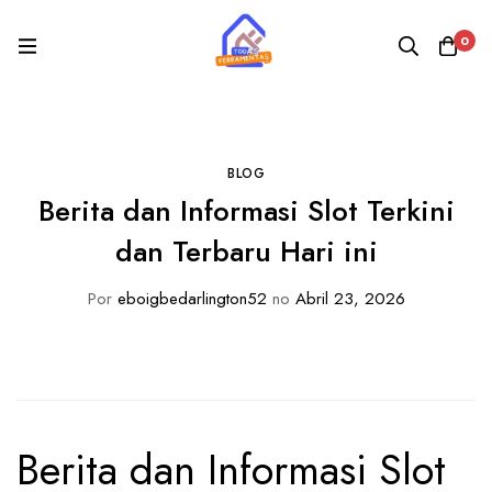
0
BLOG
Berita dan Informasi Slot Terkini
dan Terbaru Hari ini
Por
eboigbedarlington52
no
Abril 23, 2026
Berita dan Informasi Slot