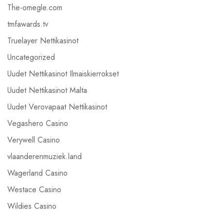
The-omegle.com
tmfawards.tv
Truelayer Nettikasinot
Uncategorized
Uudet Nettikasinot Ilmaiskierrokset
Uudet Nettikasinot Malta
Uudet Verovapaat Nettikasinot
Vegashero Casino
Verywell Casino
vlaanderenmuziek.land
Wagerland Casino
Westace Casino
Wildies Casino