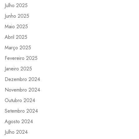
Julho 2025
Junho 2025
Maio 2025
Abril 2025
Março 2025
Fevereiro 2025
Janeiro 2025
Dezembro 2024
Novembro 2024
Outubro 2024
Setembro 2024
Agosto 2024
Julho 2024