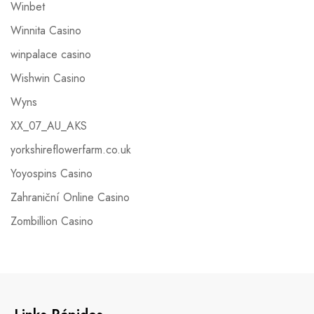
Winbet
Winnita Casino
winpalace casino
Wishwin Casino
Wyns
XX_07_AU_AKS
yorkshireflowerfarm.co.uk
Yoyospins Casino
Zahraniční Online Casino
Zombillion Casino