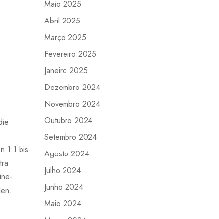
Maio 2025
Abril 2025
Março 2025
Fevereiro 2025
Janeiro 2025
Dezembro 2024
Novembro 2024
Outubro 2024
die
Setembro 2024
n 1:1 bis
Agosto 2024
tra
Julho 2024
ine-
Junho 2024
len.
Maio 2024