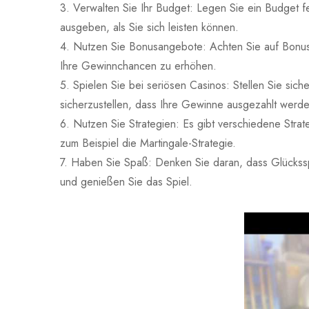
3. Verwalten Sie Ihr Budget: Legen Sie ein Budget fe
ausgeben, als Sie sich leisten können.
4. Nutzen Sie Bonusangebote: Achten Sie auf Bonus
Ihre Gewinnchancen zu erhöhen.
5. Spielen Sie bei seriösen Casinos: Stellen Sie sich
sicherzustellen, dass Ihre Gewinne ausgezahlt werde
6. Nutzen Sie Strategien: Es gibt verschiedene Str
zum Beispiel die Martingale-Strategie.
7. Haben Sie Spaß: Denken Sie daran, dass Glückssp
und genießen Sie das Spiel.