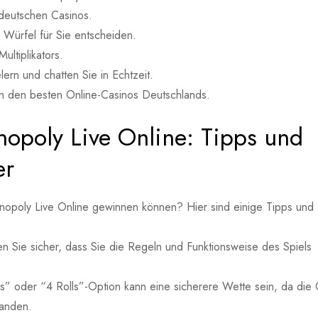
 deutschen Casinos.
 Würfel für Sie entscheiden.
ultiplikators.
ern und chatten Sie in Echtzeit.
in den besten Online-Casinos Deutschlands.
opoly Live Online: Tipps und
er
opoly Live Online gewinnen können? Hier sind einige Tipps und T
len Sie sicher, dass Sie die Regeln und Funktionsweise des Spiels
ls” oder “4 Rolls”-Option kann eine sicherere Wette sein, da die
landen.