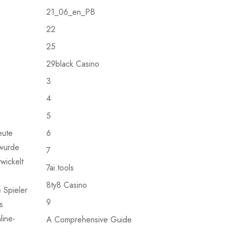
21_06_en_PB
22
25
29black Casino
3
4
5
eute
6
 wurde
7
wickelt
7ai.tools
8ty8 Casino
 Spieler
9
s
line-
A Comprehensive Guide