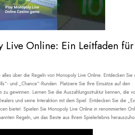
Live Online: Ein Leitfaden für
ie alles über die Regeln von Monopoly Live Online. Entdecken Sie 
lls“- und „Chance“-Runden. Platziere Sie Ihre Einsätze auf den
zu gewinnen. Lernen Sie die Auszahlungsstruktur kennen, die vo
Dealers und seine Interaktion mit dem Spiel. Entdecken Sie die „Ex
en bietet. Spielen Sie Monopoly Live Online in renommierten Onl
annten Regeln, um das Beste aus Ihrem Spielerlebnis herauszuho