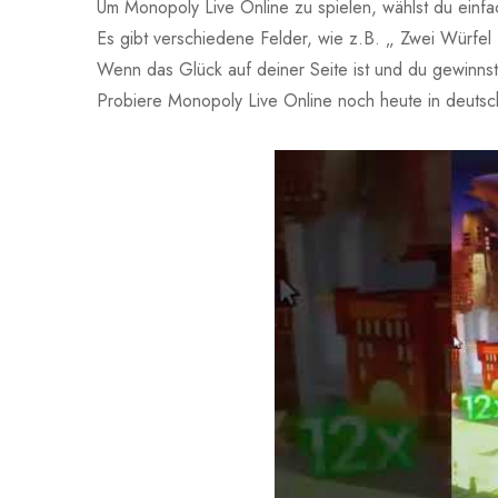
Um Monopoly Live Online zu spielen, wählst du einfa
Es gibt verschiedene Felder, wie z.B. „ Zwei Würfel
Wenn das Glück auf deiner Seite ist und du gewinnst,
Probiere Monopoly Live Online noch heute in deutsc