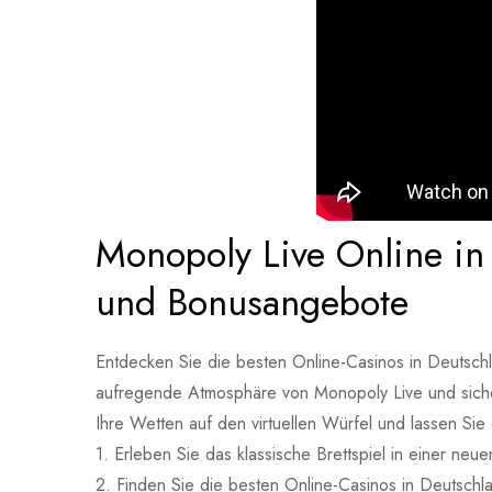
Monopoly Live Online in
und Bonusangebote
Entdecken Sie die besten Online-Casinos in Deutsch
aufregende Atmosphäre von Monopoly Live und sicher
Ihre Wetten auf den virtuellen Würfel und lassen Sie
1. Erleben Sie das klassische Brettspiel in einer neu
2. Finden Sie die besten Online-Casinos in Deutschl