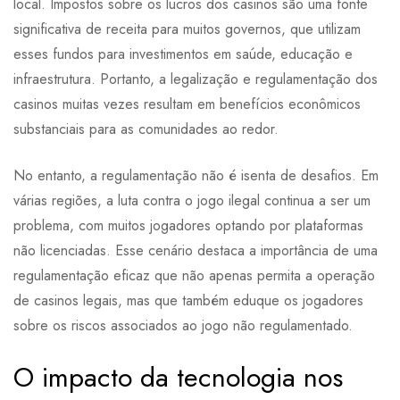
local. Impostos sobre os lucros dos casinos são uma fonte
significativa de receita para muitos governos, que utilizam
esses fundos para investimentos em saúde, educação e
infraestrutura. Portanto, a legalização e regulamentação dos
casinos muitas vezes resultam em benefícios econômicos
substanciais para as comunidades ao redor.
No entanto, a regulamentação não é isenta de desafios. Em
várias regiões, a luta contra o jogo ilegal continua a ser um
problema, com muitos jogadores optando por plataformas
não licenciadas. Esse cenário destaca a importância de uma
regulamentação eficaz que não apenas permita a operação
de casinos legais, mas que também eduque os jogadores
sobre os riscos associados ao jogo não regulamentado.
O impacto da tecnologia nos