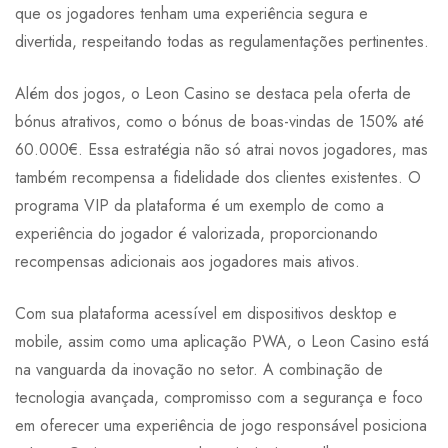
que os jogadores tenham uma experiência segura e
divertida, respeitando todas as regulamentações pertinentes.
Além dos jogos, o Leon Casino se destaca pela oferta de
bónus atrativos, como o bónus de boas-vindas de 150% até
60.000€. Essa estratégia não só atrai novos jogadores, mas
também recompensa a fidelidade dos clientes existentes. O
programa VIP da plataforma é um exemplo de como a
experiência do jogador é valorizada, proporcionando
recompensas adicionais aos jogadores mais ativos.
Com sua plataforma acessível em dispositivos desktop e
mobile, assim como uma aplicação PWA, o Leon Casino está
na vanguarda da inovação no setor. A combinação de
tecnologia avançada, compromisso com a segurança e foco
em oferecer uma experiência de jogo responsável posiciona