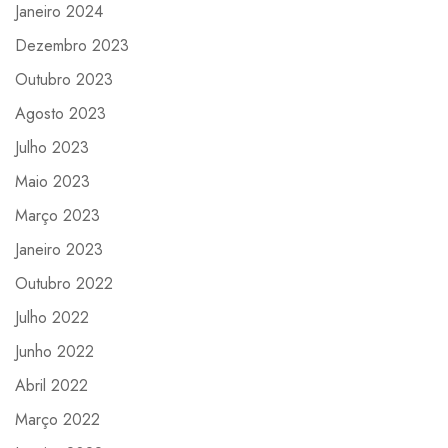
Janeiro 2024
Dezembro 2023
Outubro 2023
Agosto 2023
Julho 2023
Maio 2023
Março 2023
Janeiro 2023
Outubro 2022
Julho 2022
Junho 2022
Abril 2022
Março 2022