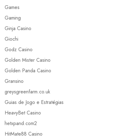
Games
Gaming
Ginja Casino
Giochi
Godz Casino
Golden Mister Casino
Golden Panda Casino
Gransino
greysgreenfarm.co.uk
Guias de Jogo e Estratégias
HeavyBet Casino
hetxpand.com2
HitMate88 Casino