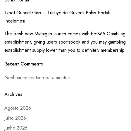
1xbet Güncel Giriş – Türkiye’de Güvenli Bahis Portalı
İncelemesi
The fresh new Michigan launch comes with bet365 Gambling
establishment, giving users sportsbook and you may gambling
establishment supply lower than you to definitely membership
Recent Comments
Nenhum comentário para mostrar.
Archives
Agosto 2026
Julho 2026
Junho 2026