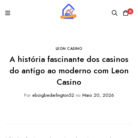
0
LEON CASINO
A história fascinante dos casinos
do antigo ao moderno com Leon
Casino
Por
eboigbedarlington52
no
Maio 20, 2026