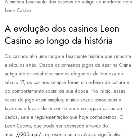
A história fascinante dos casinos do antigo ao moderno com
Leon Casino
A evolução dos casinos Leon
Casino ao longo da história
Os casinos têm uma longa e fascinante história que remonta
a séculos atrás. Desde os primeiros jogos de azar na China
antiga até os estabelecimentos elegantes de Veneza no
século 17, os casinos sempre foram um reflexo da cultura e
do comportamento social de sua época. No início, essas
casas de jogo eram simples, muitas vezes associadas a
tavernas e locais de encontro onde se jogava cartas ou
dados, sem a regulamentação que hoje conhecemos. O
Leon Casino, que pode ser acessado através do
https://200m.pt/
, representa uma evolução significativa