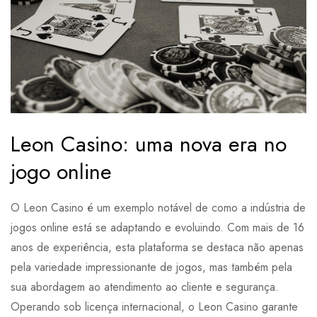
Leon Casino: uma nova era no
jogo online
O Leon Casino é um exemplo notável de como a indústria de
jogos online está se adaptando e evoluindo. Com mais de 16
anos de experiência, esta plataforma se destaca não apenas
pela variedade impressionante de jogos, mas também pela
sua abordagem ao atendimento ao cliente e segurança.
Operando sob licença internacional, o Leon Casino garante