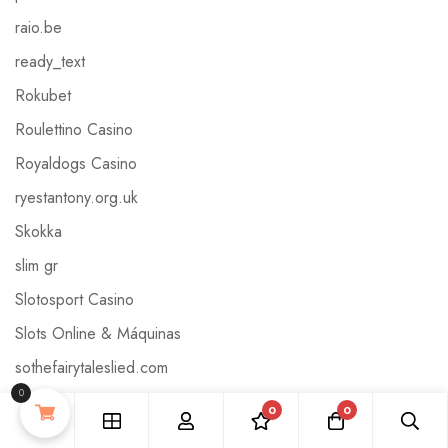
raio.be
ready_text
Rokubet
Roulettino Casino
Royaldogs Casino
ryestantony.org.uk
Skokka
slim gr
Slotosport Casino
Slots Online & Máquinas
sothefairytaleslied.com
0
spaghetti
0
0
Spellen