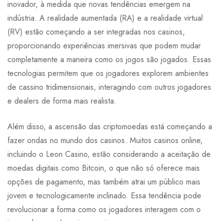
inovador, à medida que novas tendências emergem na
indústria. A realidade aumentada (RA) e a realidade virtual
(RV) estão começando a ser integradas nos casinos,
proporcionando experiências imersivas que podem mudar
completamente a maneira como os jogos são jogados. Essas
tecnologias permitem que os jogadores explorem ambientes
de cassino tridimensionais, interagindo com outros jogadores
e dealers de forma mais realista.
Além disso, a ascensão das criptomoedas está começando a
fazer ondas no mundo dos casinos. Muitos casinos online,
incluindo o Leon Casino, estão considerando a aceitação de
moedas digitais como Bitcoin, o que não só oferece mais
opções de pagamento, mas também atrai um público mais
jovem e tecnologicamente inclinado. Essa tendência pode
revolucionar a forma como os jogadores interagem com o