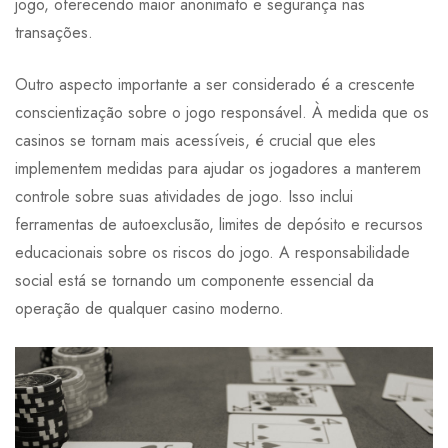
jogo, oferecendo maior anonimato e segurança nas
transações.
Outro aspecto importante a ser considerado é a crescente
conscientização sobre o jogo responsável. À medida que os
casinos se tornam mais acessíveis, é crucial que eles
implementem medidas para ajudar os jogadores a manterem
controle sobre suas atividades de jogo. Isso inclui
ferramentas de autoexclusão, limites de depósito e recursos
educacionais sobre os riscos do jogo. A responsabilidade
social está se tornando um componente essencial da
operação de qualquer casino moderno.