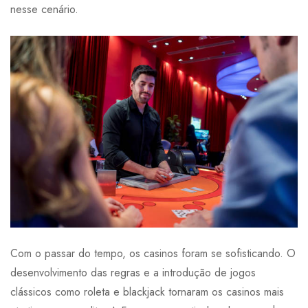
nesse cenário.
Com o passar do tempo, os casinos foram se sofisticando. O
desenvolvimento das regras e a introdução de jogos
clássicos como roleta e blackjack tornaram os casinos mais