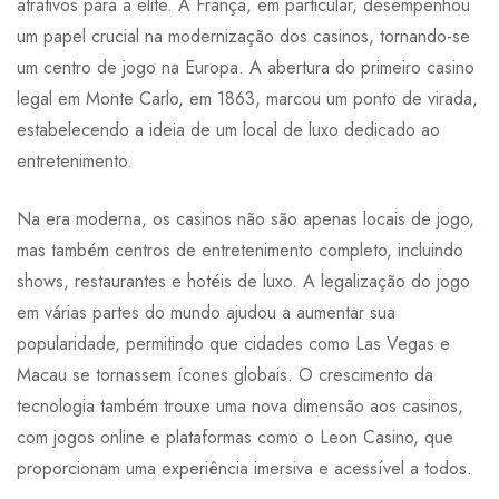
atrativos para a elite. A França, em particular, desempenhou
um papel crucial na modernização dos casinos, tornando-se
um centro de jogo na Europa. A abertura do primeiro casino
legal em Monte Carlo, em 1863, marcou um ponto de virada,
estabelecendo a ideia de um local de luxo dedicado ao
entretenimento.
Na era moderna, os casinos não são apenas locais de jogo,
mas também centros de entretenimento completo, incluindo
shows, restaurantes e hotéis de luxo. A legalização do jogo
em várias partes do mundo ajudou a aumentar sua
popularidade, permitindo que cidades como Las Vegas e
Macau se tornassem ícones globais. O crescimento da
tecnologia também trouxe uma nova dimensão aos casinos,
com jogos online e plataformas como o Leon Casino, que
proporcionam uma experiência imersiva e acessível a todos.