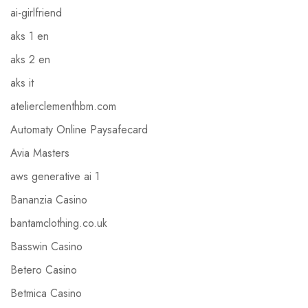
ai-girlfriend
aks 1 en
aks 2 en
aks it
atelierclementhbm.com
Automaty Online Paysafecard
Avia Masters
aws generative ai 1
Bananzia Casino
bantamclothing.co.uk
Basswin Casino
Betero Casino
Betmica Casino