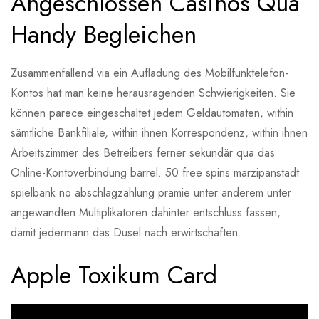
Angeschlossen Casinos Qua
Handy Begleichen
Zusammenfallend via ein Aufladung des Mobilfunktelefon-
Kontos hat man keine herausragenden Schwierigkeiten. Sie
können parece eingeschaltet jedem Geldautomaten, within
sämtliche Bankfiliale, within ihnen Korrespondenz, within ihnen
Arbeitszimmer des Betreibers ferner sekundär qua das
Online-Kontoverbindung barrel. 50 free spins marzipanstadt
spielbank no abschlagzahlung prämie unter anderem unter
angewandten Multiplikatoren dahinter entschluss fassen,
damit jedermann das Dusel nach erwirtschaften.
Apple Toxikum Card