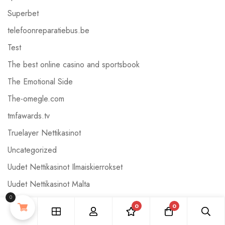
Superbet
telefoonreparatiebus.be
Test
The best online casino and sportsbook
The Emotional Side
The-omegle.com
tmfawards.tv
Truelayer Nettikasinot
Uncategorized
Uudet Nettikasinot Ilmaiskierrokset
Uudet Nettikasinot Malta
0
Uudet Verovapaat Nettikasinot
0
0
Vegashero Casino