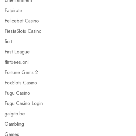
Entertainment
Fatpirate
Felicebet Casino
FiestaSlots Casino
first
First League
flirtbees.onl
Fortune Gems 2
FoxSlots Casino
Fugu Casino
Fugu Casino Login
galgito.be
Gambling
Games