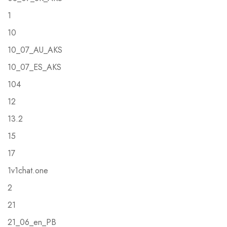
1
10
10_07_AU_AKS
10_07_ES_AKS
104
12
13.2
15
17
1v1chat.one
2
21
21_06_en_PB