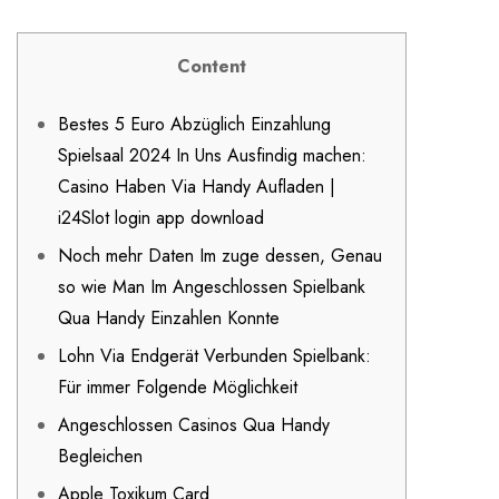
Content
Bestes 5 Euro Abzüglich Einzahlung
Spielsaal 2024 In Uns Ausfindig machen:
Casino Haben Via Handy Aufladen |
i24Slot login app download
Noch mehr Daten Im zuge dessen, Genau
so wie Man Im Angeschlossen Spielbank
Qua Handy Einzahlen Konnte
Lohn Via Endgerät Verbunden Spielbank:
Für immer Folgende Möglichkeit
Angeschlossen Casinos Qua Handy
Begleichen
Apple Toxikum Card