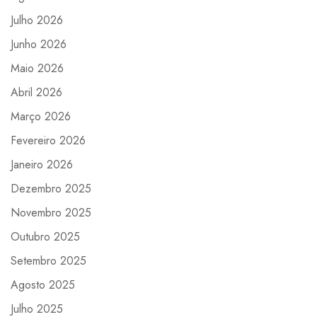
Julho 2026
Junho 2026
Maio 2026
Abril 2026
Março 2026
Fevereiro 2026
Janeiro 2026
Dezembro 2025
Novembro 2025
Outubro 2025
Setembro 2025
Agosto 2025
Julho 2025