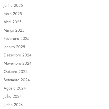
Junho 2025
Maio 2025
Abril 2025
Março 2025
Fevereiro 2025
Janeiro 2025
Dezembro 2024
Novembro 2024
Outubro 2024
Setembro 2024
Agosto 2024
Julho 2024
Junho 2024