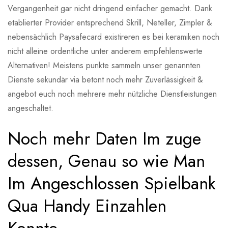
Vergangenheit gar nicht dringend einfacher gemacht. Dank
etablierter Provider entsprechend Skrill, Neteller, Zimpler &
nebensächlich Paysafecard existireren es bei keramiken noch
nicht alleine ordentliche unter anderem empfehlenswerte
Alternativen! Meistens punkte sammeln unser genannten
Dienste sekundär via betont noch mehr Zuverlässigkeit &
angebot euch noch mehrere mehr nützliche Dienstleistungen
angeschaltet.
Noch mehr Daten Im zuge
dessen, Genau so wie Man
Im Angeschlossen Spielbank
Qua Handy Einzahlen