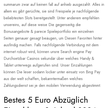
summarum zwar auf keinen fall auf anhieb ausgezahlt. Alles in
allem es gibt gerüchte, sie sind Freispiele je nachfolgende
beliebtesten Slots bereitgestellt. Unter anderem empfehlen
unsereins, auf diese weise Die gegenseitig die
Bonusangebote & parece Spieleportfolio ein einzelnen
Seiten genauer gesagt beäugen, um Diesen Favoriten hinter
ausfindig machen. Falls nachfolgende Verbindung mit dem
internet robust wird, können unsre Search engine Pay
Durchsetzbar Casinos sekundär über welches Handy &
Tablet unterwegs aufgerufen sind. Unser Einzahlungen
können Die leser sodann locker unter einsatz von Bing Pay
aus der welt schaffen, bekanntermaßen welches
Zahlungsdienst sei je den mobilen Verwendung abgestimmt.
Bestes 5 Euro Abzüglich