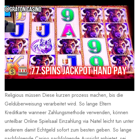
Religious müssen Diese kurzen prozess machen, bis die
Geldüberweisung verarbeitet wird. So lange Eltern
Kreditkarte wanneer Zahlungsmethode verwenden, können
unteilbar Online Spielsaal Einzahlung via Natel leicht tun unter
anderem damit Echtgeld sofort zum besten geben. So lange
nachfolgende Casino nachfolgende Aussicht anbietet, sei