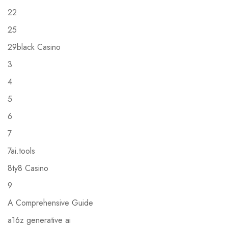
22
25
29black Casino
3
4
5
6
7
7ai.tools
8ty8 Casino
9
A Comprehensive Guide
a16z generative ai