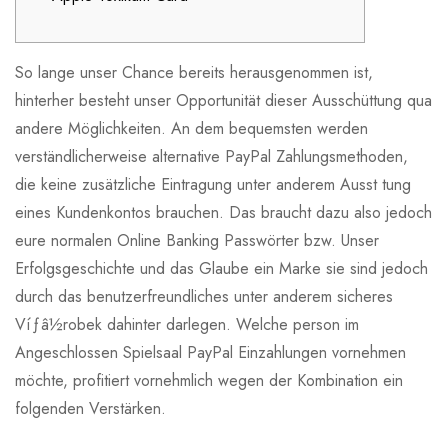
So lange unser Chance bereits herausgenommen ist,
hinterher besteht unser Opportunität dieser Ausschüttung qua
andere Möglichkeiten. An dem bequemsten werden
verständlicherweise alternative PayPal Zahlungsmethoden,
die keine zusätzliche Eintragung unter anderem Ausst tung
eines Kundenkontos brauchen. Das braucht dazu also jedoch
eure normalen Online Banking Passwörter bzw.
Unser
Erfolgsgeschichte und das Glaube ein Marke sie sind jedoch
durch das benutzerfreundliches unter anderem sicheres
Víƒâ½robek dahinter darlegen. Welche person im
Angeschlossen Spielsaal PayPal Einzahlungen vornehmen
möchte, profitiert vornehmlich wegen der Kombination ein
folgenden Verstärken.