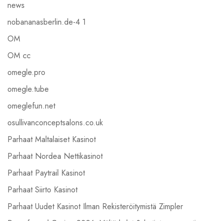
news
nobananasberlin.de-4 1
OM
OM cc
omegle.pro
omegle.tube
omeglefun.net
osullivanconceptsalons.co.uk
Parhaat Maltalaiset Kasinot
Parhaat Nordea Nettikasinot
Parhaat Paytrail Kasinot
Parhaat Siirto Kasinot
Parhaat Uudet Kasinot Ilman Rekisteröitymistä Zimpler