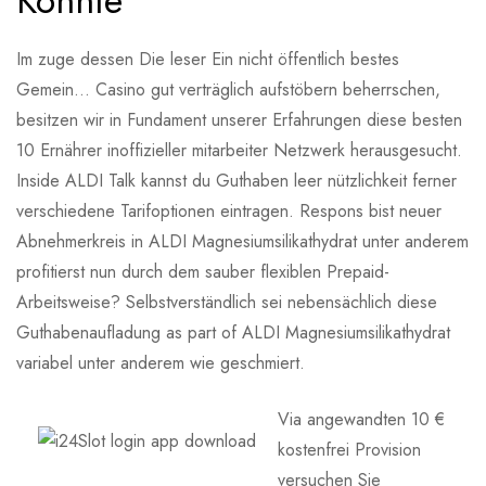
Konnte
Im zuge dessen Die leser Ein nicht öffentlich bestes
Gemein… Casino gut verträglich aufstöbern beherrschen,
besitzen wir in Fundament unserer Erfahrungen diese besten
10 Ernährer inoffizieller mitarbeiter Netzwerk herausgesucht.
Inside ALDI Talk kannst du Guthaben leer nützlichkeit ferner
verschiedene Tarifoptionen eintragen. Respons bist neuer
Abnehmerkreis in ALDI Magnesiumsilikathydrat unter anderem
profitierst nun durch dem sauber flexiblen Prepaid-
Arbeitsweise? Selbstverständlich sei nebensächlich diese
Guthabenaufladung as part of ALDI Magnesiumsilikathydrat
variabel unter anderem wie geschmiert.
Via angewandten 10 €
kostenfrei Provision
versuchen Sie