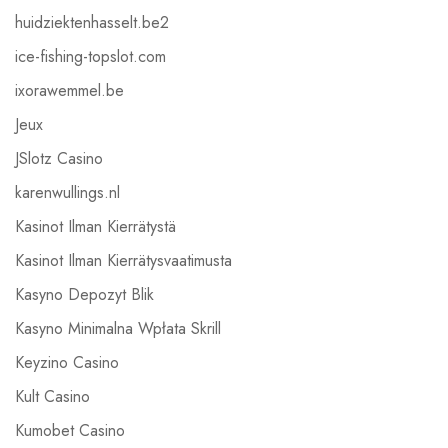
huidziektenhasselt.be2
ice-fishing-topslot.com
ixorawemmel.be
Jeux
JSlotz Casino
karenwullings.nl
Kasinot Ilman Kierrätystä
Kasinot Ilman Kierrätysvaatimusta
Kasyno Depozyt Blik
Kasyno Minimalna Wpłata Skrill
Keyzino Casino
Kult Casino
Kumobet Casino