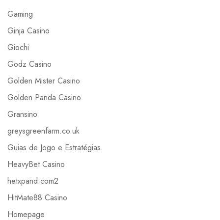
Gaming
Ginja Casino
Giochi
Godz Casino
Golden Mister Casino
Golden Panda Casino
Gransino
greysgreenfarm.co.uk
Guias de Jogo e Estratégias
HeavyBet Casino
hetxpand.com2
HitMate88 Casino
Homepage