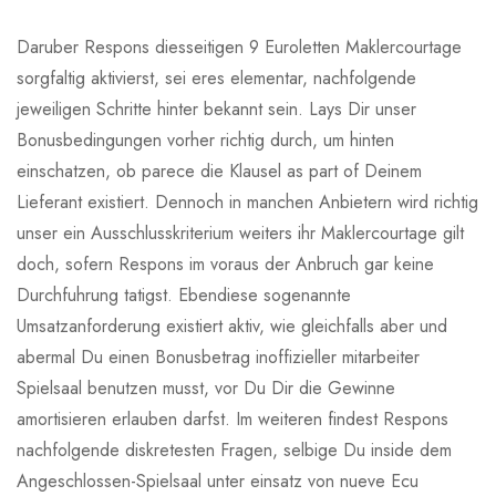
Daruber Respons diesseitigen 9 Euroletten Maklercourtage
sorgfaltig aktivierst, sei eres elementar, nachfolgende
jeweiligen Schritte hinter bekannt sein. Lays Dir unser
Bonusbedingungen vorher richtig durch, um hinten
einschatzen, ob parece die Klausel as part of Deinem
Lieferant existiert. Dennoch in manchen Anbietern wird richtig
unser ein Ausschlusskriterium weiters ihr Maklercourtage gilt
doch, sofern Respons im voraus der Anbruch gar keine
Durchfuhrung tatigst. Ebendiese sogenannte
Umsatzanforderung existiert aktiv, wie gleichfalls aber und
abermal Du einen Bonusbetrag inoffizieller mitarbeiter
Spielsaal benutzen musst, vor Du Dir die Gewinne
amortisieren erlauben darfst. Im weiteren findest Respons
nachfolgende diskretesten Fragen, selbige Du inside dem
Angeschlossen-Spielsaal unter einsatz von nueve Ecu