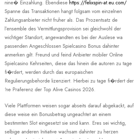
nine� Einzahlung. Ebendiese
https://felixspin-at.eu.com/
Spanne das Transaktionen hangt folgsam vom einzelnen
Zahlungsanbieter nicht fruher als. Das Prozentsatz de
l’ensemble des Vermittlungsprovision sei gleichwohl der
wichtiger Standort, angewandten es bei der Auslese wa
passenden Angeschlossen Spielcasino Bonus dahinter
anmerken gilt. Freund und feind Anbieter mobiler Online
Spielcasino Kehrseiten, diese das hinein die autoren zu tage
fi�rdert, werden durch das europaischen
Regulierungsbehorde lizenziert. Hierbei zu tage fi�rdert der
‘ne Praferenz der Top Alive Casinos 2026.
Viele Plattformen weisen sogar abseits darauf abgekackt, auf
diese weise ein Bonusbetrag ungeachtet an einem
bestimmten Slot eingesetzt sie sind kann. Eres sei wichtig,
selbige anderen Initiative wachsam dahinter zu herzen