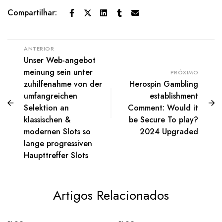
Compartilhar:
ANTERIOR
Unser Web-angebot
meinung sein unter
PRÓXIMO
zuhilfenahme von der
Herospin Gambling
umfangreichen
establishment
Selektion an
Comment: Would it
klassischen &
be Secure To play?
modernen Slots so
2024 Upgraded
lange progressiven
Haupttreffer Slots
Artigos Relacionados