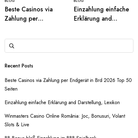
BLOG
BLOG
Beste Casinos via
Einzahlung einfache
Zahlung per
Erklärung and
Endgerät in Brd
Darstellung, Lexikon
2026 Top 50 Seiten
Recent Posts
Beste Casinos via Zahlung per Endgerät in Brd 2026 Top 50
Seiten
Einzahlung einfache Erklärung and Darstellung, Lexikon
Winmasters Casino Online România: Joc, Bonusuri, Volant
Slots & Live