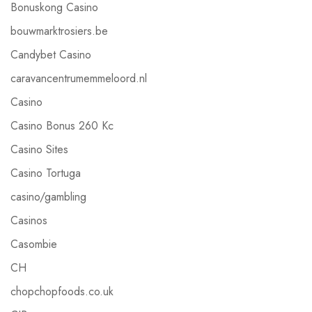
Bonuskong Casino
bouwmarktrosiers.be
Candybet Casino
caravancentrumemmeloord.nl
Casino
Casino Bonus 260 Kc
Casino Sites
Casino Tortuga
casino/gambling
Casinos
Casombie
CH
chopchopfoods.co.uk