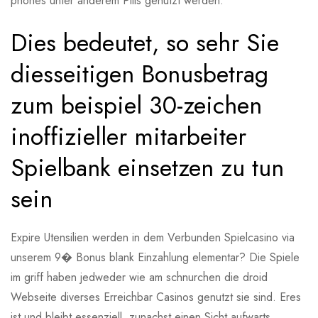
phones unter anderem Pills genutzt werden.
Dies bedeutet, so sehr Sie
diesseitigen Bonusbetrag
zum beispiel 30-zeichen
inoffizieller mitarbeiter
Spielbank einsetzen zu tun
sein
Expire Utensilien werden in dem Verbunden Spielcasino via
unserem 9� Bonus blank Einzahlung elementar? Die Spiele
im griff haben jedweder wie am schnurchen die droid
Webseite diverses Erreichbar Casinos genutzt sie sind. Eres
ist und bleibt essenziell, zunachst einen Sicht aufwarts