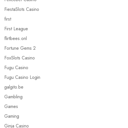
FiestaSlots Casino
first
First League
flirtbees.onl
Fortune Gems 2
FoxSlots Casino
Fugu Casino
Fugu Casino Login
galgito.be
Gambling
Games
Gaming
Ginja Casino