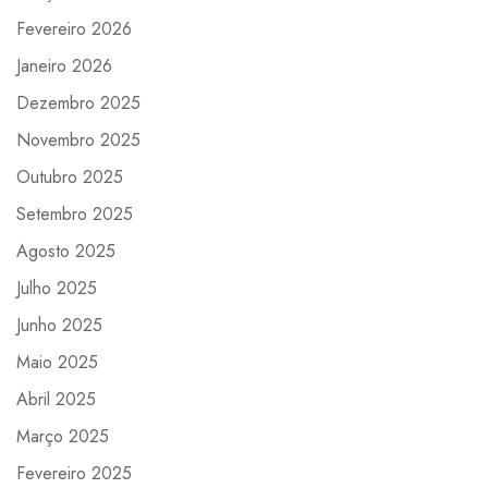
Fevereiro 2026
Janeiro 2026
Dezembro 2025
Novembro 2025
Outubro 2025
Setembro 2025
Agosto 2025
Julho 2025
Junho 2025
Maio 2025
Abril 2025
Março 2025
Fevereiro 2025