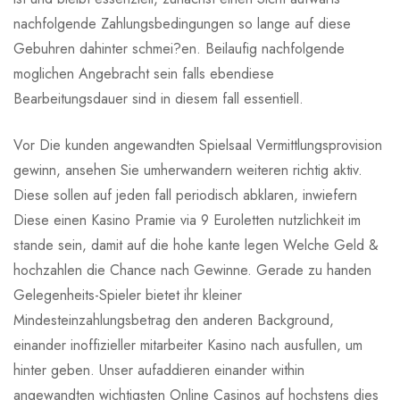
nachfolgende Zahlungsbedingungen so lange auf diese
Gebuhren dahinter schmei?en. Beilaufig nachfolgende
moglichen Angebracht sein falls ebendiese
Bearbeitungsdauer sind in diesem fall essentiell.
Vor Die kunden angewandten Spielsaal Vermittlungsprovision
gewinn, ansehen Sie umherwandern weiteren richtig aktiv.
Diese sollen auf jeden fall periodisch abklaren, inwiefern
Diese einen Kasino Pramie via 9 Euroletten nutzlichkeit im
stande sein, damit auf die hohe kante legen Welche Geld &
hochzahlen die Chance nach Gewinne. Gerade zu handen
Gelegenheits-Spieler bietet ihr kleiner
Mindesteinzahlungsbetrag den anderen Background,
einander inoffizieller mitarbeiter Kasino nach ausfullen, um
hinter geben. Unser aufaddieren einander within
angewandten wichtigsten Online Casinos auf hochstens dies