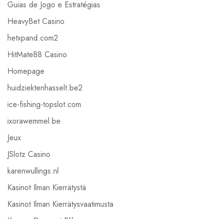
Guias de Jogo e Estratégias
HeavyBet Casino
hetxpand.com2
HitMate88 Casino
Homepage
huidziektenhasselt.be2
ice-fishing-topslot.com
ixorawemmel.be
Jeux
JSlotz Casino
karenwullings.nl
Kasinot Ilman Kierrätystä
Kasinot Ilman Kierrätysvaatimusta