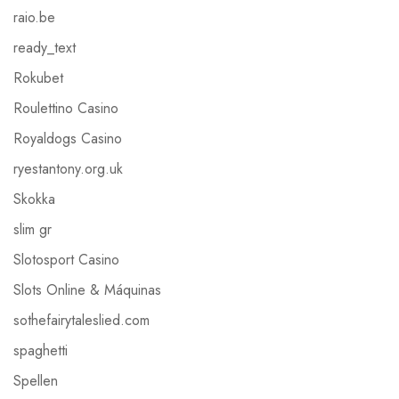
raio.be
ready_text
Rokubet
Roulettino Casino
Royaldogs Casino
ryestantony.org.uk
Skokka
slim gr
Slotosport Casino
Slots Online & Máquinas
sothefairytaleslied.com
spaghetti
Spellen