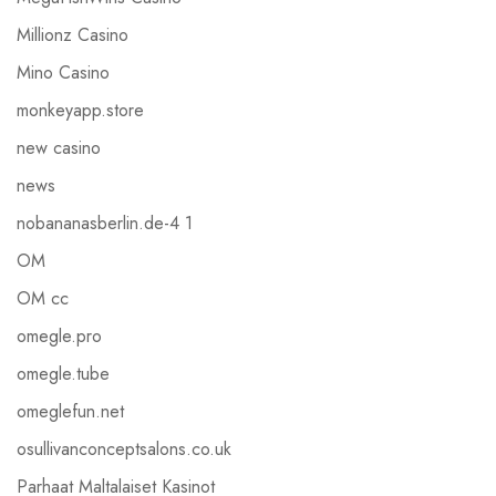
Millionz Casino
Mino Casino
monkeyapp.store
new casino
news
nobananasberlin.de-4 1
OM
OM cc
omegle.pro
omegle.tube
omeglefun.net
osullivanconceptsalons.co.uk
Parhaat Maltalaiset Kasinot