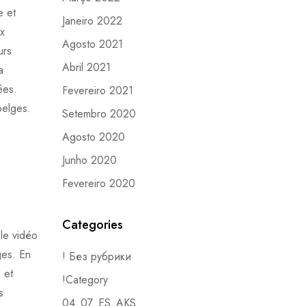
e et
Janeiro 2022
ux
Agosto 2021
urs
Abril 2021
a
ées.
Fevereiro 2021
belges.
Setembro 2020
Agosto 2020
Junho 2020
Fevereiro 2020
Categories
 le vidéo
ges. En
! Без рубрики
 et
!Category
s
04_07_ES_AKS