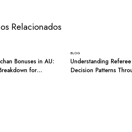
gos Relacionados
BLOG
chan Bonuses in AU:
Understanding Referee
Breakdown for
Decision Patterns Thro
enced Players
Statistical Analysis