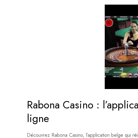
Rabona Casino : l’applica
ligne
Découvrez Rabona Casino, l’application belge qui réi