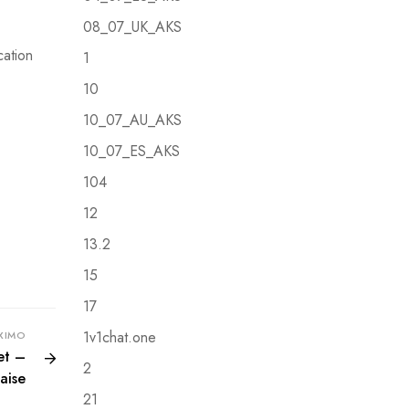
08_07_UK_AKS
ation
1
10
10_07_AU_AKS
10_07_ES_AKS
104
12
13.2
15
17
1v1chat.one
XIMO
et –
2
aise
21