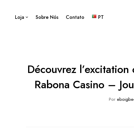
Loja
Sobre Nós
Contato
PT
Découvrez l’excitation 
Rabona Casino – Jou
Por
eboigbed