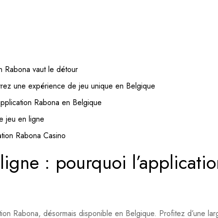
on Rabona vaut le détour
rez une expérience de jeu unique en Belgique
’application Rabona en Belgique
e jeu en ligne
cation Rabona Casino
ligne : pourquoi l’applicati
ation Rabona, désormais disponible en Belgique. Profitez d’une lar