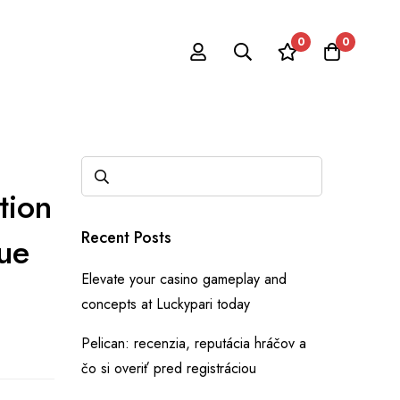
0
0
tion
Recent Posts
ue
Elevate your casino gameplay and
concepts at Luckypari today
Pelican: recenzia, reputácia hráčov a
čo si overiť pred registráciou