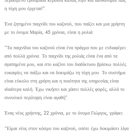
περασμένο εβδομάδα κέρδισα κάπως λίγο και αισθάνομαι πως
η τύχη μου έρχεται!”.
Ένα ζητημένο παιχνίδι του καζινού, που παίζει και μια χρήστη
με το όνομα Μαρία, 45 χρόνια, είναι η ρολιά:
“Τα παιχνίδια του καζινού είναι ένα πράγμα που με ενδιαφέρει
από πολλά χρόνια. Το παιχνίδι της ρολιάς είναι ένα από τα
αγαπημένα μου, και στο καζίνο του διαδίκτυου βρίσκω πολλές
ευκαιρίες να παίξω και να δοκιμάζω τη τύχη μου. Το συστήμα
είναι εύκολο στη χρήση και η ποιότητα της υπηρεσίας είναι
ιδιαίτερα καλή. Έχω νικήσει και χάσει πολλές φορές, αλλά το
συνολικό περίληψη είναι αγαθή”.
Ένας νέος χρήστης, 22 χρόνια, με το όνομα Γιώργος, γράφει:
“Είμαι νέος στον κόσμο του καζινού, οπότε έχω δοκιμάσει λίγα