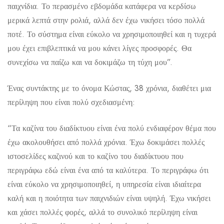
παιχνίδια. Το περασμένο εβδομάδα κατάφερα να κερδίσω
μερικά λεπτά στην ρολιά, αλλά δεν έχω νικήσει τόσο πολλά
ποτέ. Το σύστημα είναι εύκολο να χρησιμοποιηθεί και η τυχερά
μου έχει επιβλεπτικά να μου κάνει λίγες προσφορές. Θα
συνεχίσω να παίζω και να δοκιμάζω τη τύχη μου”.
Ένας συντάκτης με το όνομα Κώστας, 38 χρόνια, διαθέτει μια
περίληψη που είναι πολύ σχεδιασμένη:
“Τα καζίνα του διαδίκτυου είναι ένα πολύ ενδιαφέρον θέμα που
έχω ακολουθήσει από πολλά χρόνια. Έχω δοκιμάσει πολλές
ιστοσελίδες καζινού και το καζίνο του διαδίκτυου που
περιγράφω εδώ είναι ένα από τα καλύτερα. Το περιγράφω ότι
είναι εύκολο να χρησιμοποιηθεί, η υπηρεσία είναι ιδιαίτερα
καλή και η ποιότητα των παιχνιδιών είναι υψηλή. Έχω νικήσει
και χάσει πολλές φορές, αλλά το συνολικό περίληψη είναι