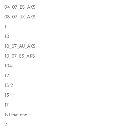
04_07_ES_AKS
08_07_UK_AKS
1
10
10_07_AU_AKS
10_07_ES_AKS
104
12
13.2
15
17
1v1chat.one
2