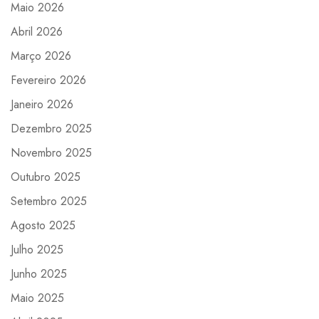
Maio 2026
Abril 2026
Março 2026
Fevereiro 2026
Janeiro 2026
Dezembro 2025
Novembro 2025
Outubro 2025
Setembro 2025
Agosto 2025
Julho 2025
Junho 2025
Maio 2025