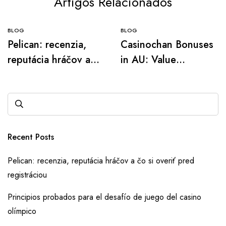
Artigos Relacionados
BLOG
BLOG
Pelican: recenzia,
Casinochan Bonuses
reputácia hráčov a
in AU: Value
čo si overiť pred
Breakdown for
registráciou
Experienced Players
Recent Posts
Pelican: recenzia, reputácia hráčov a čo si overiť pred
registráciou
Principios probados para el desafío de juego del casino
olímpico