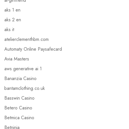
ai-girlfriend
aks 1 en
aks 2 en
aks it
atelierclementhbm.com
Automaty Online Paysafecard
Avia Masters
aws generative ai 1
Bananzia Casino
bantamclothing.co.uk
Basswin Casino
Betero Casino
Betmica Casino
Betninja