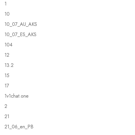
1
10
10_07_AU_AKS
10_07_ES_AKS
104
12
13.2
15
17
1v1chat.one
2
21
21_06_en_PB