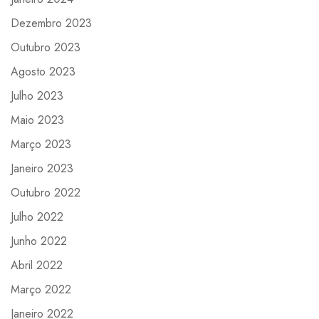
Dezembro 2023
Outubro 2023
Agosto 2023
Julho 2023
Maio 2023
Março 2023
Janeiro 2023
Outubro 2022
Julho 2022
Junho 2022
Abril 2022
Março 2022
Janeiro 2022