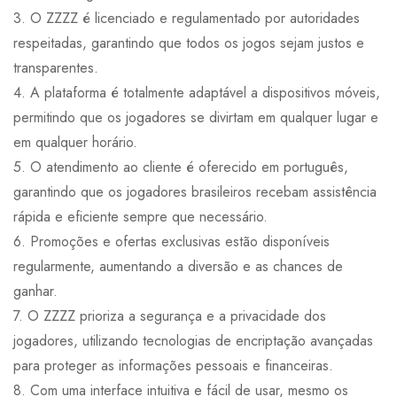
3. O ZZZZ é licenciado e regulamentado por autoridades
respeitadas, garantindo que todos os jogos sejam justos e
transparentes.
4. A plataforma é totalmente adaptável a dispositivos móveis,
permitindo que os jogadores se divirtam em qualquer lugar e
em qualquer horário.
5. O atendimento ao cliente é oferecido em português,
garantindo que os jogadores brasileiros recebam assistência
rápida e eficiente sempre que necessário.
6. Promoções e ofertas exclusivas estão disponíveis
regularmente, aumentando a diversão e as chances de
ganhar.
7. O ZZZZ prioriza a segurança e a privacidade dos
jogadores, utilizando tecnologias de encriptação avançadas
para proteger as informações pessoais e financeiras.
8. Com uma interface intuitiva e fácil de usar, mesmo os