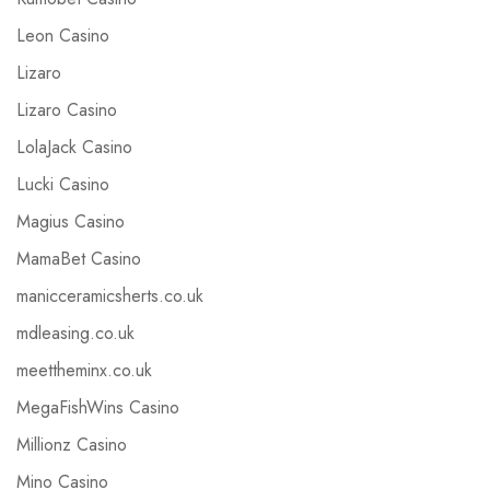
Leon Casino
Lizaro
Lizaro Casino
LolaJack Casino
Lucki Casino
Magius Casino
MamaBet Casino
manicceramicsherts.co.uk
mdleasing.co.uk
meettheminx.co.uk
MegaFishWins Casino
Millionz Casino
Mino Casino