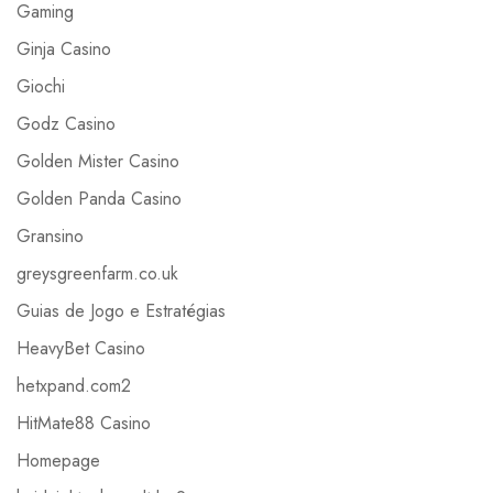
Gaming
Ginja Casino
Giochi
Godz Casino
Golden Mister Casino
Golden Panda Casino
Gransino
greysgreenfarm.co.uk
Guias de Jogo e Estratégias
HeavyBet Casino
hetxpand.com2
HitMate88 Casino
Homepage