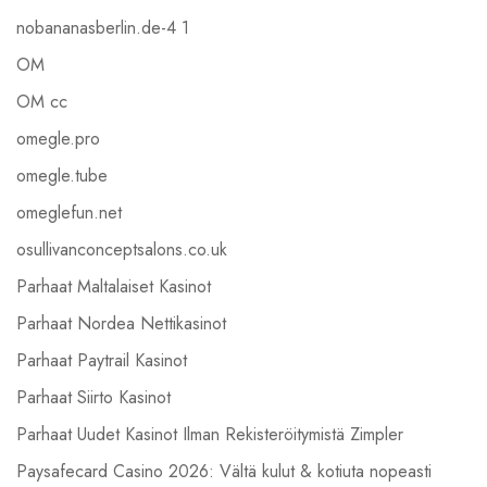
nobananasberlin.de-4 1
OM
OM cc
omegle.pro
omegle.tube
omeglefun.net
osullivanconceptsalons.co.uk
Parhaat Maltalaiset Kasinot
Parhaat Nordea Nettikasinot
Parhaat Paytrail Kasinot
Parhaat Siirto Kasinot
Parhaat Uudet Kasinot Ilman Rekisteröitymistä Zimpler
Paysafecard Casino 2026: Vältä kulut & kotiuta nopeasti