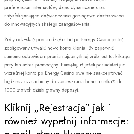
preferencjom internautów, dając dynamiczne oraz
satysfakcjonujące doświadczenie gamingowe dostosowane
do innowacyjnych strategii zaangażowania.
Żeby odzyskać premia dzięki start po Energy Casino jesteś
zobligowany utrwalić nowo konto klienta. By zapewnić
samemu odpowiedni premia najpomyślniej zrób jest to, klikając
przy ten adres promocyjny. Pamiętaj, iż jeżeli posiadałeś już
wcześniej konto po Energy Casino owe nie zaakceptować
będziesz uzasadniony do zamieszkania bonusu setka% do
1000 złotych dzięki główny depozyt.
Kliknij „Rejestracja” jak i
również wypełnij informacje: