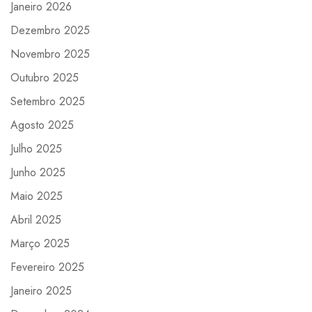
Janeiro 2026
Dezembro 2025
Novembro 2025
Outubro 2025
Setembro 2025
Agosto 2025
Julho 2025
Junho 2025
Maio 2025
Abril 2025
Março 2025
Fevereiro 2025
Janeiro 2025