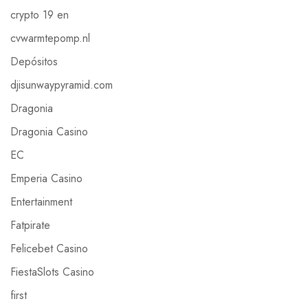
crypto 19 en
cvwarmtepomp.nl
Depósitos
djisunwaypyramid.com
Dragonia
Dragonia Casino
EC
Emperia Casino
Entertainment
Fatpirate
Felicebet Casino
FiestaSlots Casino
first