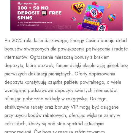
Po 2025 roku kalendarzowego, Energy Casino podaje układ
bonusów stworzonych dla powiększenia poświęcenia i radości
internautów. Ogłoszenia mieszczą bonusy z brakiem
depozytu, które pozwolą fanom dzięki eksplorację gierek bez
pierwszych deklaracji pieniężnych. Oferty dopasowania
depozytu konstytuują cząstka pakietu powitalnego, o wiele
wzmagając podstawowe depozyty świeżych internautów,
ofiarując poboczne nakłady w rozgrywkę. Do tego,
ekskluzywne rabaty oraz bonusy VIP mogą być osiągane
przy użyciu kodów rabatowych, oferując większe zalety w
celu takich, którzy są non stop spośród aktualnymi
propozycjami. Ów bonusy reagują zróżnicowanym