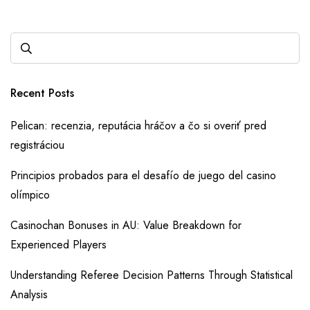
čo si overiť pred
Breakdown for
registráciou
Experienced Players
Recent Posts
Pelican: recenzia, reputácia hráčov a čo si overiť pred
registráciou
Principios probados para el desafío de juego del casino
olímpico
Casinochan Bonuses in AU: Value Breakdown for
Experienced Players
Understanding Referee Decision Patterns Through Statistical
Analysis