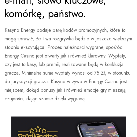
e-mail, słowo kluczowe,
komórkę, państwo.
Kasyno Energy podaje parę kodów promocyjnych, które to
mogą sprawić, że Twa rozgrywka będzie w jeszcze większym
stopniu ekscytująca. Proces należności wygranej spośród
Energy Casino jest otwarty jak i również klarowny. Wypłaty,
czy jest to kasy, lub premii, realizowane będą w konkluzja
gracza. Minimalna suma wypłaty wynosi od 75 Zł, w stosunku
do jurysdykcji gracza. Kasyno w żywo w Energy Casino jest
miejscem, dokąd bonusy jak i również emocje gry mieszają
czujności, dając szansę dzięki wygraną.