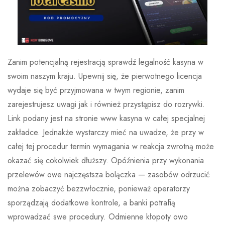
Zanim potencjalną rejestracją sprawdź legalność kasyna w
swoim naszym kraju. Upewnij się, że pierwotnego licencja
wydaje się być przyjmowana w twym regionie, zanim
zarejestrujesz uwagi jak i również przystąpisz do rozrywki.
Link podany jest na stronie www kasyna w całej specjalnej
zakładce. Jednakże wystarczy mieć na uwadze, że przy w
całej tej procedur termin wymagania w reakcja zwrotną może
okazać się cokolwiek dłuższy. Opóźnienia przy wykonania
przelewów owe najczęstsza bolączka — zasobów odrzucić
można zobaczyć bezzwłocznie, ponieważ operatorzy
sporządzają dodatkowe kontrole, a banki potrafią
wprowadzać swe procedury. Odmienne kłopoty owo