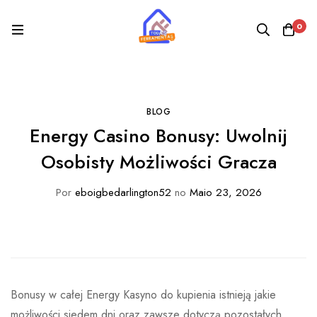
0
BLOG
Energy Casino Bonusy: Uwolnij
Osobisty Możliwości Gracza
Por
eboigbedarlington52
no
Maio 23, 2026
Bonusy w całej Energy Kasyno do kupienia istnieją jakie
możliwości siedem dni oraz zawsze dotyczą pozostałych