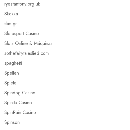
ryestantony.org.uk
Skokka
slim gr
Slotosport Casino
Slots Online & Máquinas
sothefairytaleslied.com
spaghetti
Spellen
Spiele
Spindog Casino
Spinita Casino
SpinRain Casino
Spinson