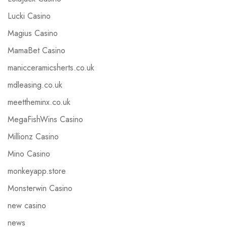
Lucki Casino
Magius Casino
MamaBet Casino
manicceramicsherts.co.uk
mdleasing.co.uk
meettheminx.co.uk
MegaFishWins Casino
Millionz Casino
Mino Casino
monkeyapp.store
Monsterwin Casino
new casino
news