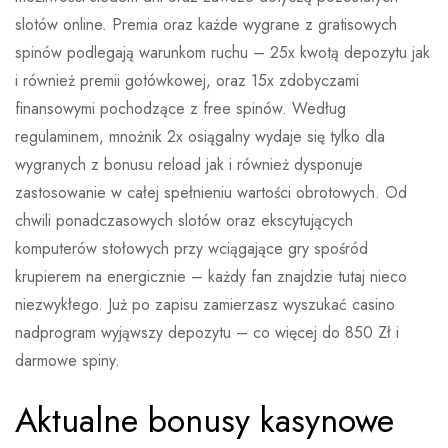
slotów online. Premia oraz każde wygrane z gratisowych
spinów podlegają warunkom ruchu – 25x kwotą depozytu jak
i również premii gotówkowej, oraz 15x zdobyczami
finansowymi pochodzące z free spinów. Według
regulaminem, mnożnik 2x osiągalny wydaje się tylko dla
wygranych z bonusu reload jak i również dysponuje
zastosowanie w całej spełnieniu wartości obrotowych.
Od
chwili ponadczasowych slotów oraz ekscytujących
komputerów stołowych przy wciągające gry spośród
krupierem na energicznie – każdy fan znajdzie tutaj nieco
niezwykłego. Już po zapisu zamierzasz wyszukać casino
nadprogram wyjąwszy depozytu – co więcej do 850 Zł i
darmowe spiny.
Aktualne bonusy kasynowe