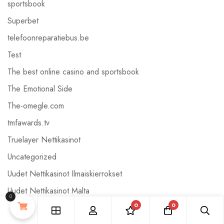
sportsbook
Superbet
telefoonreparatiebus.be
Test
The best online casino and sportsbook
The Emotional Side
The-omegle.com
tmfawards.tv
Truelayer Nettikasinot
Uncategorized
Uudet Nettikasinot Ilmaiskierrokset
Uudet Nettikasinot Malta
0
0
0
Uudet Verovapaat Nettikasinot