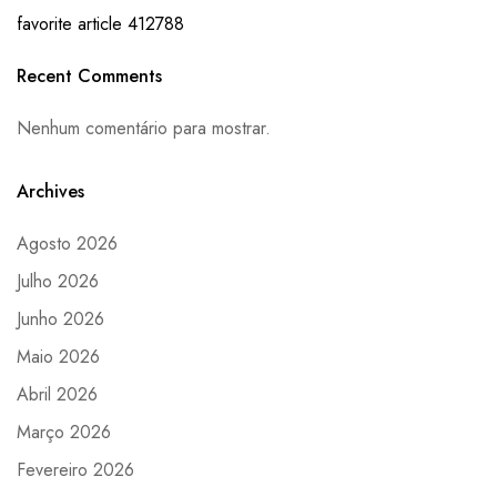
favorite article 412788
Recent Comments
Nenhum comentário para mostrar.
Archives
Agosto 2026
Julho 2026
Junho 2026
Maio 2026
Abril 2026
Março 2026
Fevereiro 2026