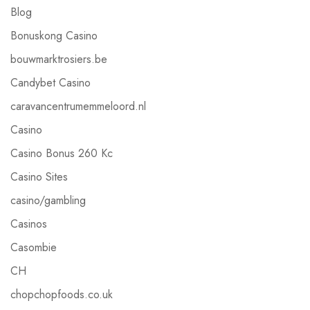
Blog
Bonuskong Casino
bouwmarktrosiers.be
Candybet Casino
caravancentrumemmeloord.nl
Casino
Casino Bonus 260 Kc
Casino Sites
casino/gambling
Casinos
Casombie
CH
chopchopfoods.co.uk