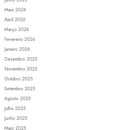
Maio 2026
Abril 2026
Março 2026
Fevereiro 2026
Janeiro 2026
Dezembro 2025
Novembro 2025
Outubro 2025
Setembro 2025
Agosto 2025
Julho 2025
Junho 2025
Maio 2025