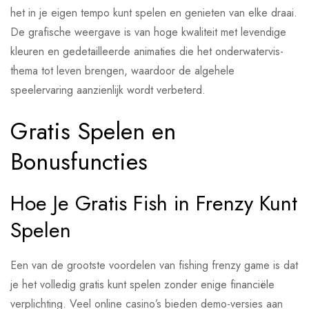
het in je eigen tempo kunt spelen en genieten van elke draai.
De grafische weergave is van hoge kwaliteit met levendige
kleuren en gedetailleerde animaties die het onderwatervis-
thema tot leven brengen, waardoor de algehele
speelervaring aanzienlijk wordt verbeterd.
Gratis Spelen en
Bonusfuncties
Hoe Je Gratis Fish in Frenzy Kunt
Spelen
Een van de grootste voordelen van fishing frenzy game is dat
je het volledig gratis kunt spelen zonder enige financiële
verplichting. Veel online casino’s bieden demo-versies aan