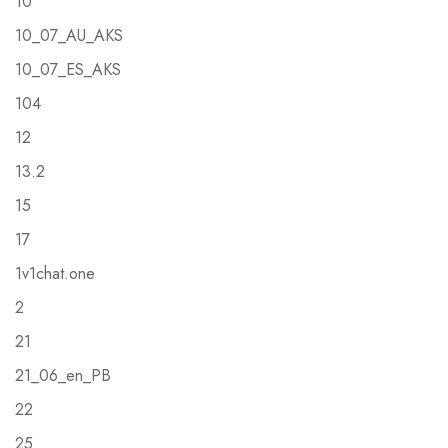
10
10_07_AU_AKS
10_07_ES_AKS
104
12
13.2
15
17
1v1chat.one
2
21
21_06_en_PB
22
25