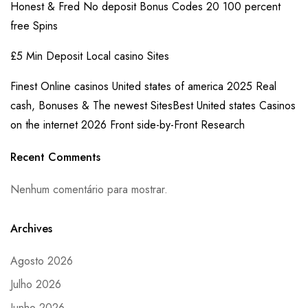
Honest & Fred No deposit Bonus Codes 20 100 percent
free Spins
£5 Min Deposit Local casino Sites
Finest Online casinos United states of america 2025 Real
cash, Bonuses & The newest SitesBest United states Casinos
on the internet 2026 Front side-by-Front Research
Recent Comments
Nenhum comentário para mostrar.
Archives
Agosto 2026
Julho 2026
Junho 2026