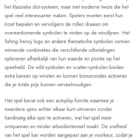
het klassieke slot-systeem, maar met moderne twists die het
spel veel interessanter maken. Spelers moeten eerst hun
inzet bepalen en vervolgens de rollen draaien om
overeenkomende symbolen te vinden op de winstlijnen. Het
fishing frenzy logo en andere thematische symbolen vormen
winnende combinaties die verschillende uitbetalingen
opleveren afhankelijk van hun waarde en positie op het
speelveld. De wild-symbolen en scatter-symbolen bieden
extra kansen op winsten en kunnen bonusrondes activeren
die je totale prijs kunnen verveelvoudigen.
Het spel bevat ook een autoplay-functie waarmee je
meerdere spins achter elkaar kunt uitvoeren zonder
handmatig elke spin te activeren, wat het spel meer
ontspannen en minder arbeidsintensief maakt. De snelheid
van het spel kan worden aangepast aan je voorkeur, zodat je