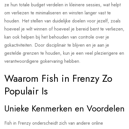
ze hun totale budget verdelen in kleinere sessies, wat helpt
om verliezen te minimaliseren en winsten langer vast te
houden. Het stellen van duidelijke doelen voor jezelf, zoals
hoeveel je wilt winnen of hoeveel je bereid bent te verliezen,
kan ook helpen bij het behouden van controle over je
gokactiviteiten. Door disciplinair te blijven en je aan je
gestelde grenzen te houden, kun je een veel plezierigere en
verantwoordigere gokervaring hebben.
Waarom Fish in Frenzy Zo
Populair Is
Unieke Kenmerken en Voordelen
Fish in Frenzy onderscheidt zich van andere online