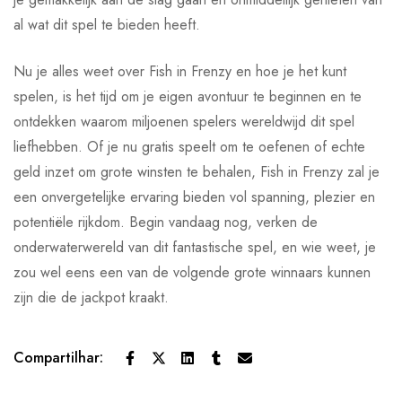
al wat dit spel te bieden heeft.
Nu je alles weet over Fish in Frenzy en hoe je het kunt
spelen, is het tijd om je eigen avontuur te beginnen en te
ontdekken waarom miljoenen spelers wereldwijd dit spel
liefhebben. Of je nu gratis speelt om te oefenen of echte
geld inzet om grote winsten te behalen, Fish in Frenzy zal je
een onvergetelijke ervaring bieden vol spanning, plezier en
potentiële rijkdom. Begin vandaag nog, verken de
onderwaterwereld van dit fantastische spel, en wie weet, je
zou wel eens een van de volgende grote winnaars kunnen
zijn die de jackpot kraakt.
Compartilhar: