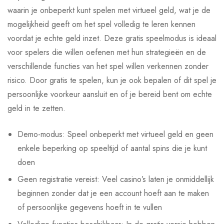
waarin je onbeperkt kunt spelen met virtueel geld, wat je de
mogelijkheid geeft om het spel volledig te leren kennen
voordat je echte geld inzet. Deze gratis speelmodus is ideaal
voor spelers die willen oefenen met hun strategieën en de
verschillende functies van het spel willen verkennen zonder
risico. Door gratis te spelen, kun je ook bepalen of dit spel je
persoonlijke voorkeur aansluit en of je bereid bent om echte
geld in te zetten.
Demo-modus: Speel onbeperkt met virtueel geld en geen
enkele beperking op speeltijd of aantal spins die je kunt
doen
Geen registratie vereist: Veel casino’s laten je onmiddellijk
beginnen zonder dat je een account hoeft aan te maken
of persoonlijke gegevens hoeft in te vullen