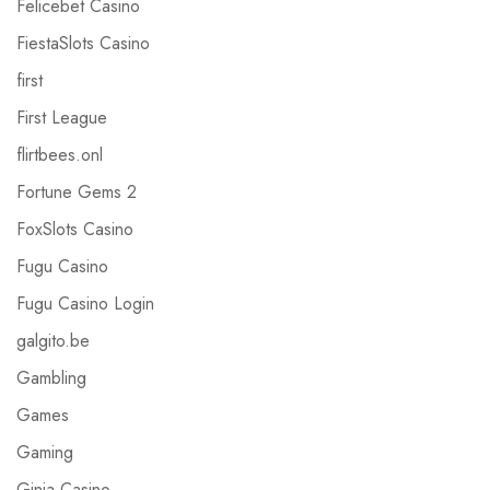
Felicebet Casino
FiestaSlots Casino
first
First League
flirtbees.onl
Fortune Gems 2
FoxSlots Casino
Fugu Casino
Fugu Casino Login
galgito.be
Gambling
Games
Gaming
Ginja Casino