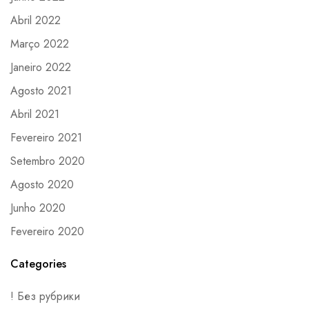
Abril 2022
Março 2022
Janeiro 2022
Agosto 2021
Abril 2021
Fevereiro 2021
Setembro 2020
Agosto 2020
Junho 2020
Fevereiro 2020
Categories
! Без рубрики