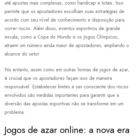
até apostas mais complexas, como handicap e totais. Isso
permite que os apostadores escolham suas estratégias de
acordo com seu nível de conhecimento e disposição para
correr riscos. Além disso, eventos esportivos de grande
escala, como a Copa do Mundo e os Jogos Olímpicos,
atraem um número ainda maior de apostadores, ampliando o
alcance do setor.
No entanto, assim como em outras formas de jogos de azar,
é crucial que os apostadores façam isso de maneira
responsável. Estabelecer limites e ser consciente dos riscos
envolvidos são medidas importantes para garantir que a
diversão das apostas esportivas não se transforme em um
problema.
Jogos de azar online: a nova era