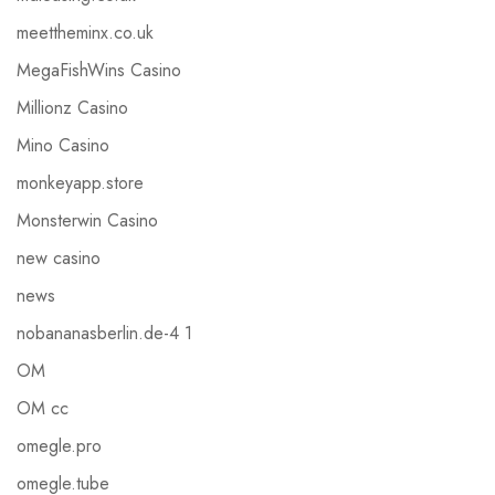
meettheminx.co.uk
MegaFishWins Casino
Millionz Casino
Mino Casino
monkeyapp.store
Monsterwin Casino
new casino
news
nobananasberlin.de-4 1
OM
OM cc
omegle.pro
omegle.tube