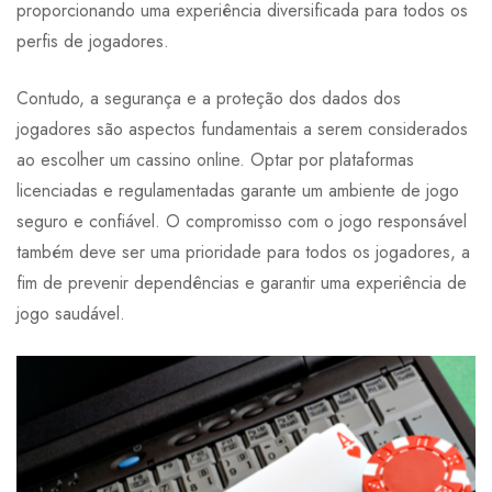
proporcionando uma experiência diversificada para todos os
perfis de jogadores.
Contudo, a segurança e a proteção dos dados dos
jogadores são aspectos fundamentais a serem considerados
ao escolher um cassino online. Optar por plataformas
licenciadas e regulamentadas garante um ambiente de jogo
seguro e confiável. O compromisso com o jogo responsável
também deve ser uma prioridade para todos os jogadores, a
fim de prevenir dependências e garantir uma experiência de
jogo saudável.