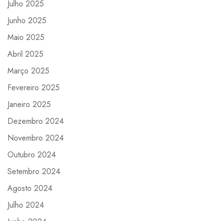
Julho 2025
Junho 2025
Maio 2025
Abril 2025
Março 2025
Fevereiro 2025
Janeiro 2025
Dezembro 2024
Novembro 2024
Outubro 2024
Setembro 2024
Agosto 2024
Julho 2024