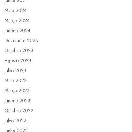
Junho 2024
Maio 2024
Março 2024
Janeiro 2024
Dezembro 2023
Outubro 2023
Agosto 2023
Julho 2023
Maio 2023
Março 2023
Janeiro 2023
Outubro 2022
Julho 2022
Junho 2022