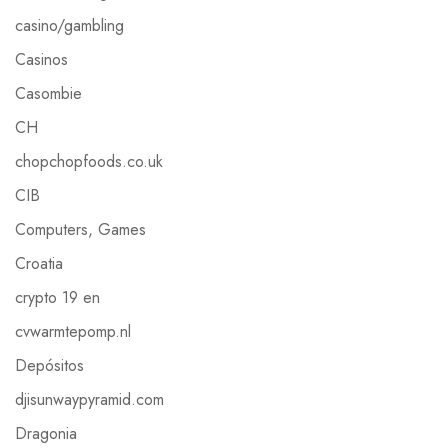
casino/gambling
Casinos
Casombie
CH
chopchopfoods.co.uk
CIB
Computers, Games
Croatia
crypto 19 en
cvwarmtepomp.nl
Depósitos
djisunwaypyramid.com
Dragonia