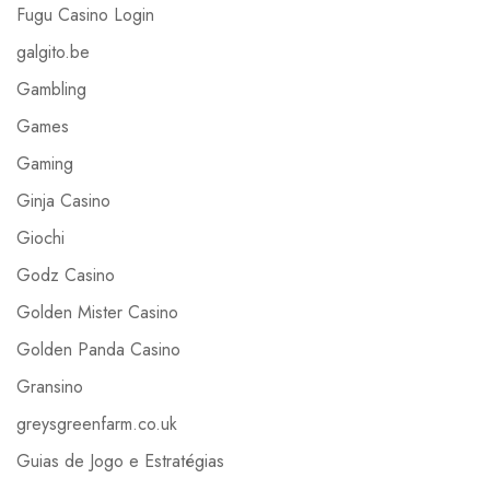
Fugu Casino Login
galgito.be
Gambling
Games
Gaming
Ginja Casino
Giochi
Godz Casino
Golden Mister Casino
Golden Panda Casino
Gransino
greysgreenfarm.co.uk
Guias de Jogo e Estratégias