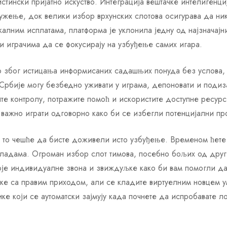
ински пријатно искуство. Интеграција вештачке интелигенци
ужење, док велики избор врхунских слотова осигурава да ни
алним исплатама, платформа је уклонила једну од најзначајн
ћи играчима да се фокусирају на узбуђење самих игара.
вно због истицања информисаних садашњих понуда без услова,
 Србије могу безбедно уживати у играма, депоновати и подиз
ите контролу, потражите помоћ и искористите доступне ресурс
 важно играти одговорно како би се избегли потенцијални п
е то чешће да бисте доживели исто узбуђење. Временом ћет
ладама. Огроман избор слот тимова, посебно бољих од друг
воје индивидуалне звона и звиждуљке како би вам помогли д
уке са правим приходом, али се кладите виртуелним новцем у
е који се аутоматски зајмују када почнете да испробавате л