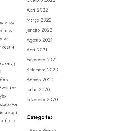
Outubro 2022
Abril 2022
Março 2022
ер игра
Janeiro 2022
ење за
е из
Agosto 2021
описали
Abril 2021
Fevereiro 2021
рантују
Setembro 2020
SL
обро
Agosto 2020
volution
Junho 2020
ући
Fevereiro 2020
рударима
ина који
Categories
ак брзо.
! Без рубрики