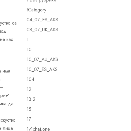
!Category
04_07_ES_AKS
уство са
08_07_UK_AKS
под
 не као
1
10
10_07_AU_AKS
е
10_07_ES_AKS
а има
а
104
 –
12
нири✔
13.2
ика да
15
17
скуство
е лица
1v1chat.one