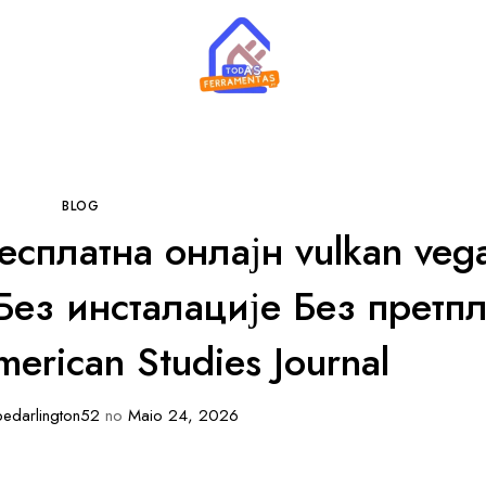
BLOG
сплатна онлајн vulkan veg
Без инсталације Без претпл
merican Studies Journal
edarlington52
no
Maio 24, 2026