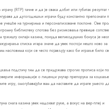
 играчу (RTP) тачне и да је свака добит или губитак резултат 
игурава да дугогодишњи играчи буду константно препознати п
вне учешће на турнирима и персонализоване поклоне. Ове пр
громну библиотеку слотова без ризиковања превише сопстве
м тржишту онлајн казина, понуда великодушних бонуса је нео
 ажурирања списка игара значе да увек постоји нешто ново за
м насловима који се често појављују како би играње било с
цкања подстичу тим да се придржава строгих прописа који п
оверите информације о лиценци унутар препорука за коцкање
те игру, омогућавајући вам да наставите да играте уместо д
уна снага казина увек надохват руке, а фокус на фер-плеј и