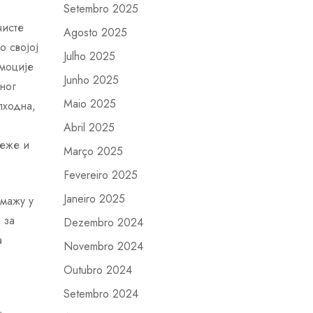
Setembro 2025
чисте
Agosto 2025
о својој
Julho 2025
омоције
Junho 2025
ног
Maio 2025
пходна,
Abril 2025
веже и
Março 2025
Fevereiro 2025
Janeiro 2025
омажу у
 за
Dezembro 2024
а
Novembro 2024
Outubro 2024
Setembro 2024