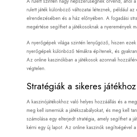
A rulett szintén nagy népszerűségnek örvend, ahol a
rulett játék különböző változatai léteznek, például a
elrendezésében és a ház előnyében. A fogadási straté
megértése segíthet a játékosoknak a nyeremények ma
A nyerőgépek világa szintén lenyűgöző, hiszen ezek 
nyerőgépek különböző témákra építenek, és gyakran b
Az online kaszinókban a játékosok azonnali hozzáfér
végtelen.
Stratégiák a sikeres játékhoz
A kaszinójátékokhoz való helyes hozzáállás és a megf
meg kell ismerniük a játékszabályokat, és meg kell ta
számolása egy elterjedt stratégia, amely segíthet a
kérni egy új lapot. Az online kaszinók segítségével 