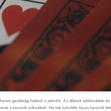
 hanem gazdasági hatásuk is jelentős. Az államok adóbevételei és
ezte a kaszinók működését. Ma már különféle típusú kaszinók lét