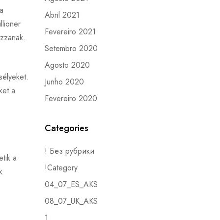
ia
Abril 2021
llioner
Fevereiro 2021
ozzanak.
Setembro 2020
Agosto 2020
sélyeket.
Junho 2020
ket a
Fevereiro 2020
Categories
! Без рубрики
etik a
!Category
k
04_07_ES_AKS
08_07_UK_AKS
1