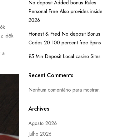
No deposit Added bonus Rules
Personal Free Also provides inside
2026
nók
Honest & Fred No deposit Bonus
Az idők
Codes 20 100 percent free Spins
k a
£5 Min Deposit Local casino Sites
Recent Comments
Nenhum comentário para mostrar.
Archives
Agosto 2026
Julho 2026