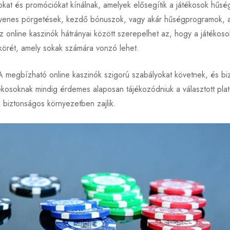
okat és promóciókat kínálnak, amelyek elősegítik a játékosok hűség
gyenes pörgetések, kezdő bónuszok, vagy akár hűségprogramok, 
Az online kaszinók hátrányai között szerepelhet az, hogy a játékos
gkörét, amely sokak számára vonzó lehet.
 A megbízható online kaszinók szigorú szabályokat követnek, és biz
ékosoknak mindig érdemes alaposan tájékozódniuk a választott pla
k biztonságos környezetben zajlik.