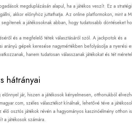
fogadások megduplázásán alapul, ha a játékos veszít. Ez a stratég
állni, akkor előnyhöz juttathatja. Az online platformokon, mint a Mi
ek segítenek a játékosoknak abban, hogy tudatosabb döntéseket h
séről és a megfelelő tétek választásáról szól. A jackpotok és a
ési arányú gépek keresése nagymértékben befolyásolja a nyerési e
atkozzanak, hanem tudatosan válasszanak játékokat és tét mérete
s hátrányai
eg előnnyel jár, hiszen a játékosok kényelmesen, otthonukból élvezh
nomagyar.com, széles választékot kínálnak, lehetővé téve a játékoso
z élő osztós játékok révén a hagyományos kaszinóélmény otthon is
ít a játékosok számára.