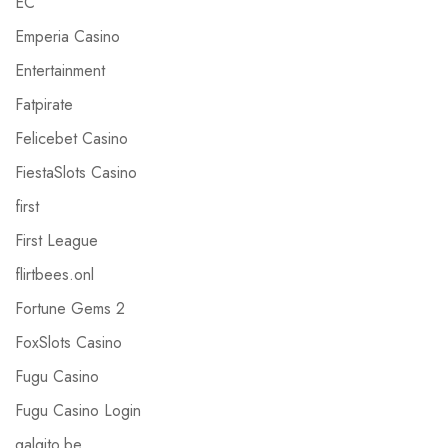
EC
Emperia Casino
Entertainment
Fatpirate
Felicebet Casino
FiestaSlots Casino
first
First League
flirtbees.onl
Fortune Gems 2
FoxSlots Casino
Fugu Casino
Fugu Casino Login
galgito.be