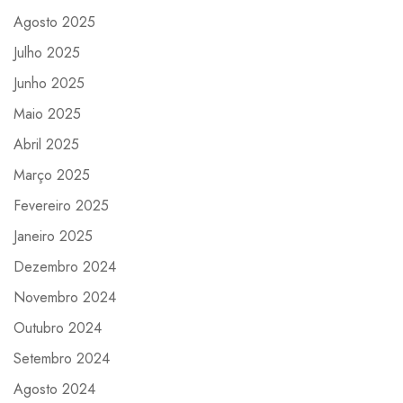
Agosto 2025
Julho 2025
Junho 2025
Maio 2025
Abril 2025
Março 2025
Fevereiro 2025
Janeiro 2025
Dezembro 2024
Novembro 2024
Outubro 2024
Setembro 2024
Agosto 2024