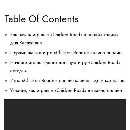
Table Of Contents
Как начать играть в «Chicken Road» в онлайн-казино
для Казахстана
Первые шаги в игре «Chicken Road» в казино онлайн
Начните играть в увлекательную игру «Chicken Road»
сегодня
Игра «Chicken Road» в онлайн-казино: где и как начать
Узнайте, как играть в «Chicken Road» в казино онлайн