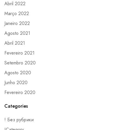
Abril 2022
Março 2022
Janeiro 2022
Agosto 2021
Abril 2021
Fevereiro 2021
Setembro 2020
Agosto 2020
Junho 2020
Fevereiro 2020
Categories
! Без рубрики
!Category