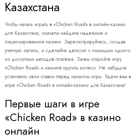
Казахстана
Чтобы начать играть в «Chicken Road» в онлайн-казино
для Казахстана, сначала найдите надежное и
лицензированное казино. Зарегистрируйтесь, создав
учетную запись, и сделайте депозит с помощью одного
из доступных методов платежа. Затем откройте игру
«Chicken Road» и начните крутить колесо. Не забудьте
установить свои ставки перед началом игры. Удачи вам в
игре «Chicken Road» в онлайн-казино для Казахстана!
Первые шаги в игре
«Chicken Road» в казино
онлайн