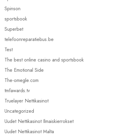
Spinson
sportsbook
Superbet
telefoonreparatiebus.be
Test
The best online casino and sportsbook
The Emotional Side
The-omegle.com
tmfawards.tv
Truelayer Nettikasinot
Uncategorized
Uudet Nettikasinot Ilmaiskierrokset
Uudet Nettikasinot Malta