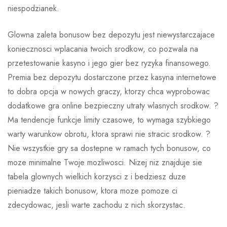
niespodzianek.
Glowna zaleta bonusow bez depozytu jest niewystarczajace
koniecznosci wplacania twoich srodkow, co pozwala na
przetestowanie kasyno i jego gier bez ryzyka finansowego.
Premia bez depozytu dostarczone przez kasyna internetowe
to dobra opcja w nowych graczy, ktorzy chca wyprobowac
dodatkowe gra online bezpieczny utraty wlasnych srodkow. ?
Ma tendencje funkcje limity czasowe, to wymaga szybkiego
warty warunkow obrotu, ktora sprawi nie stracic srodkow. ?
Nie wszystkie gry sa dostepne w ramach tych bonusow, co
moze minimalne Twoje mozliwosci. Nizej niz znajduje sie
tabela glownych wielkich korzysci z i bedziesz duze
pieniadze takich bonusow, ktora moze pomoze ci
zdecydowac, jesli warte zachodu z nich skorzystac.