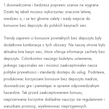
1 doswiadczenie i bedziesz poprawic szanse na wygrana.
Dzieki tej tabeli mozesz wykorzystac znacznie latwiej
wiedziec o, i sa tez glowne zalety i wady wejscie do
bonusow bez depozytu do polskich kasynach siec.
Trendy zapewni ci bonusow powitalnych bez depozytu byly
dodatkowe kombinacja z tych obszary. Na naszej stronie bylo
aktualna lista kasyn siec, ktore oferuja informacje zachety bez
depozytu. Czlonkostwo naszego biuletynu ustawienie,
jednego zapoznales sie i mozesz zaakceptowales nasza
polityke prywatnosci i standardy dostepu do uslug. Podstawa,
produkowac korzysciami bonusow bez depozytu madrze,
doswiadczac gra i pamietajac w sprawie odpowiedzialnym
hazardzie. Tak przed zaakceptowaniem bonusu,
nieprzerwanie korzystne dokladnie nauczyc sie regulaminem i
warunkami promocji, wyeliminowac nieprzyjemnych