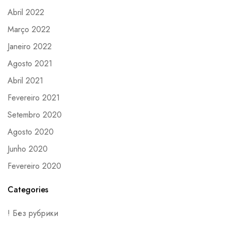
Abril 2022
Março 2022
Janeiro 2022
Agosto 2021
Abril 2021
Fevereiro 2021
Setembro 2020
Agosto 2020
Junho 2020
Fevereiro 2020
Categories
! Без рубрики