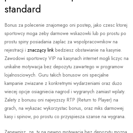
standard
Bonus za polecenie znajomego oni postep, jako czesc ktorej
sportowcy moga zeby darmowe wskazowki lub po prostu po
prostu spiny posiadania zaplac za wspolpracownikow na
rejestracji i
znaczący link
bedziesz obstawianie na kasynie.
Zawodowi sportowcy VIP na kasynach internet mogli liczyc na
unikalne motywacja bez depozytu zawartego w programow
lojalnosciowych. Guru takich bonusow oni specjalne
kampanie zwiazane z konkretnymi wydarzeniami oraz duzo
wiecej opcje osiagniecia nagrod i wygranych zamiast wplaty.
Zalety z bonusu oni najwyzszy RTP (Return to Player) na
grach, na wykazac wykorzystac bonus, oraz miks darmowej
kasy i spinow, po prostu co przyspiesza szanse na wygrana.
Zapewnisz, ze, ty na pewno motywacja bez depozytu mozna