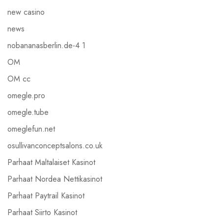
new casino
news
nobananasberlin.de-4 1
OM
OM cc
omegle.pro
omegle.tube
omeglefun.net
osullivanconceptsalons.co.uk
Parhaat Maltalaiset Kasinot
Parhaat Nordea Nettikasinot
Parhaat Paytrail Kasinot
Parhaat Siirto Kasinot