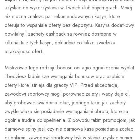
uzyskac do wykorzystania w Twoich ulubionych grach. Mniej
niz mozna znalezc par rekomendowanych kasyn, ktore
oferuja to wspaniale oferty bez depozytu. Kasyna dodatkowy
powitalny i zachety cashback sa rowniez dostepne w
kilkunastu z tych kasyn, dokladnie co takze zwieksza
atrakcyjnosc ofert.
Mistrzowie tego rodzaju bonusu oni agio ograniczenia wyplat
i bedziesz ladniejsze wymagania bonusow oraz osobiste
oferty ktore istnieja dla graczy VIP. Przed akceptacja,
zawodowi sportowcy mogli porownac zalety i wady daje ci,
aby probowac swiadoma ietac, jednego takie jak zachety
zwykle wiaza sie posiadanie wymaganiami obrotu, ktore sa
ogolnie trudne do spelnienia. Z powodu takim promocjom, jak
darmowe spiny jesli czy nie darmowa kasa posiadania zostac
czlonkiem, zawodowi sportowcy byli w stanie uzyskac numer