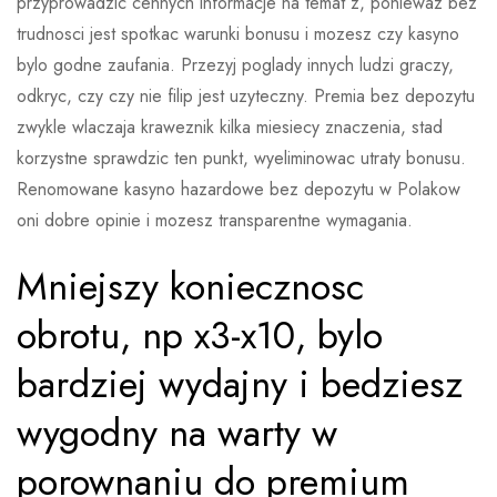
przyprowadzic cennych informacje na temat z, poniewaz bez
trudnosci jest spotkac warunki bonusu i mozesz czy kasyno
bylo godne zaufania. Przezyj poglady innych ludzi graczy,
odkryc, czy czy nie filip jest uzyteczny. Premia bez depozytu
zwykle wlaczaja kraweznik kilka miesiecy znaczenia, stad
korzystne sprawdzic ten punkt, wyeliminowac utraty bonusu.
Renomowane kasyno hazardowe bez depozytu w Polakow
oni dobre opinie i mozesz transparentne wymagania.
Mniejszy koniecznosc
obrotu, np x3-x10, bylo
bardziej wydajny i bedziesz
wygodny na warty w
porownaniu do premium