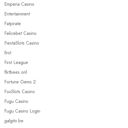
Emperia Casino
Entertainment
Fatpirate
Felicebet Casino
FiestaSlots Casino
first
First League
flirtbees.onl
Fortune Gems 2
FoxSlots Casino
Fugu Casino
Fugu Casino Login
galgito.be