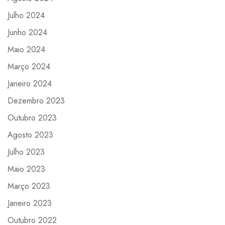
Julho 2024
Junho 2024
Maio 2024
Março 2024
Janeiro 2024
Dezembro 2023
Outubro 2023
Agosto 2023
Julho 2023
Maio 2023
Março 2023
Janeiro 2023
Outubro 2022