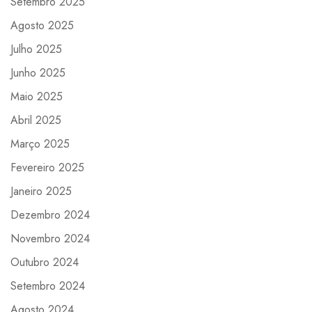
Setembro 2025
Agosto 2025
Julho 2025
Junho 2025
Maio 2025
Abril 2025
Março 2025
Fevereiro 2025
Janeiro 2025
Dezembro 2024
Novembro 2024
Outubro 2024
Setembro 2024
Agosto 2024