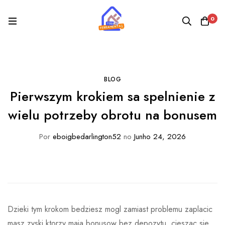
0
BLOG
Pierwszym krokiem sa spelnienie z
wielu potrzeby obrotu na bonusem
Por
eboigbedarlington52
no
Junho 24, 2026
Dzieki tym krokom bedziesz mogl zamiast problemu zaplacic
masz zyski ktorzy maja bonusow bez depozytu, cieszac sie