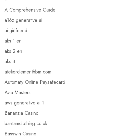
A Comprehensive Guide
a16z generative ai
ai-girlfriend
aks 1 en
aks 2 en
aks it
atelierclementhbm.com
Automaty Online Paysafecard
Avia Masters
aws generative ai 1
Bananzia Casino
bantamclothing.co.uk
Basswin Casino