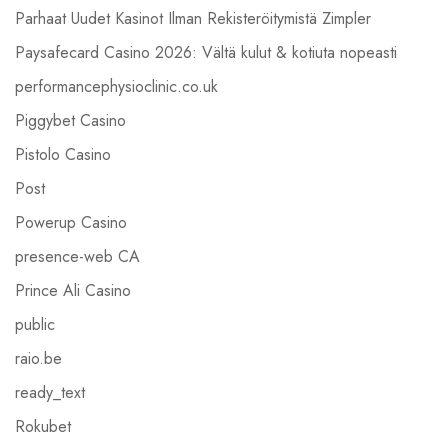
Parhaat Uudet Kasinot Ilman Rekisteröitymistä Zimpler
Paysafecard Casino 2026: Vältä kulut & kotiuta nopeasti
performancephysioclinic.co.uk
Piggybet Casino
Pistolo Casino
Post
Powerup Casino
presence-web CA
Prince Ali Casino
public
raio.be
ready_text
Rokubet