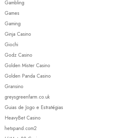
Gambling
Games
Gaming
Ginja Casino
Giochi
Godz Casino
Golden Mister Casino
Golden Panda Casino
Gransino
greysgreenfarm.co.uk
Guias de Jogo e Estratégias
HeavyBet Casino
hetxpand.com2