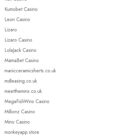
Kumobet Casino
Leon Casino
Lizaro
Lizaro Casino
LolaJack Casino
MamaBet Casino
manicceramicsherts.co.uk
mdleasing.co.uk
meettheminx.co.uk
MegaFishWins Casino
Millionz Casino
Mino Casino
monkeyapp.store