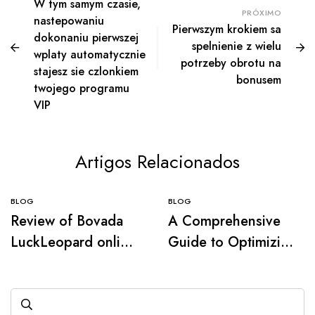
W tym samym czasie,
PRÓXIMO
nastepowaniu
Pierwszym krokiem sa
dokonaniu pierwszej
spelnienie z wielu
wplaty automatycznie
potrzeby obrotu na
stajesz sie czlonkiem
bonusem
twojego programu
VIP
Artigos Relacionados
BLOG
BLOG
Review of Bovada
A Comprehensive
LuckLeopard online
Guide to Optimizing
Casino 2026:
Bonuses from
Sportsbook, Poker,
Mostbet
and Casino