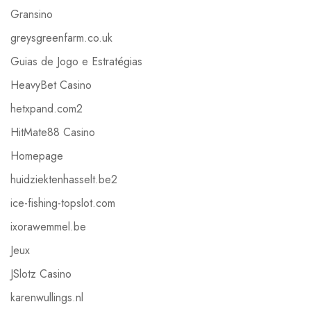
Gransino
greysgreenfarm.co.uk
Guias de Jogo e Estratégias
HeavyBet Casino
hetxpand.com2
HitMate88 Casino
Homepage
huidziektenhasselt.be2
ice-fishing-topslot.com
ixorawemmel.be
Jeux
JSlotz Casino
karenwullings.nl