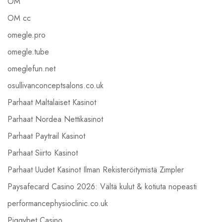
OM
OM cc
omegle.pro
omegle.tube
omeglefun.net
osullivanconceptsalons.co.uk
Parhaat Maltalaiset Kasinot
Parhaat Nordea Nettikasinot
Parhaat Paytrail Kasinot
Parhaat Siirto Kasinot
Parhaat Uudet Kasinot Ilman Rekisteröitymistä Zimpler
Paysafecard Casino 2026: Vältä kulut & kotiuta nopeasti
performancephysioclinic.co.uk
Piggybet Casino