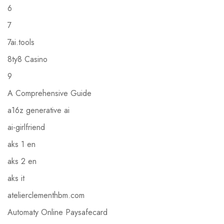
6
7
7ai.tools
8ty8 Casino
9
A Comprehensive Guide
a16z generative ai
ai-girlfriend
aks 1 en
aks 2 en
aks it
atelierclementhbm.com
Automaty Online Paysafecard