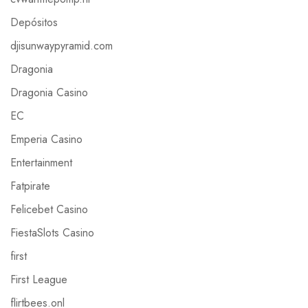
Depósitos
djisunwaypyramid.com
Dragonia
Dragonia Casino
EC
Emperia Casino
Entertainment
Fatpirate
Felicebet Casino
FiestaSlots Casino
first
First League
flirtbees.onl