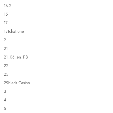
13.2
15
17
1v1chat.one
2
21
21_06_en_PB
22
25
29black Casino
3
4
5