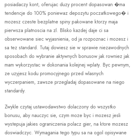
posiadaczy kont, oferujac duzy procent dopasowan �ma
tendencje do 100% poniewaz depozytu poczatkowego� i
mozesz czeste bezplatne spiny pakowane ktorzy maja
pierwsza platnoscia na zl. Blisko kazdej daje ci sa
obserwowane siec wyjasnienia, od ja rozpoznac i mozesz i
sa tez standard. Tutaj dowiesz sie w sprawie niezawodnych
sposobach do wybranie aktywnych bonusow jak rowniez jak
mam wykorzystac w dokonania kolejnej wplaty. Byc pewnym,
ze uzyjesz kodu promocyjnego przed wlasnych
wyczerpaniem, zawsze przegladaj dopasowane na niego
standardy.
Zwykle czytaj ustawodawstwo dolaczony do wszystko
bonusu, aby nauczyc sie, czym moze byc i mozesz jesli
wystepuja jakies ograniczenia polacz gier, na ktore mozesz
doswiadczyc. Wymagania tego typu sa na ogol opisywane