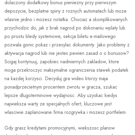
dolaczony dodatkowy bonus pieniezny przy pierwszym
depozycie, bezplatne spiny z roznych automatach lub moze
wlasnie jedno i mozesz notatka. Chociaz a skomplikowanych
przychodzic do, jak z brak nagrod po dokonaniu wplaty lub
po prostu bledy systemowe, sekcja biletu e-mailowego
pozwala gonic pokaz i przesylac dokumenty. Jako problemy z
aktywacja nagrod lub nie jestes pewien zasad o o bonusow?
Scigaj kontynuuj, zapobiec nadmiernych zakladow, ktore
moga przekroczyc maksymalne ograniczenia stawek podatek
na kazdej korzysci. Decyduj gra wideo ktorzy maja
ponadprzecietnym procentem zwrotu w gracza, szukac
lepsze dlugoterminowe wydajnosc. Aby uzyskac kiedys
najwieksza warty ze specjalnych ofert, kluczowe jest
wlasciwie zaplanowane firma rozgrywka i mozesz portfelem.
Gdy grasz kredytami promocyjnymi, wiekszosc planow