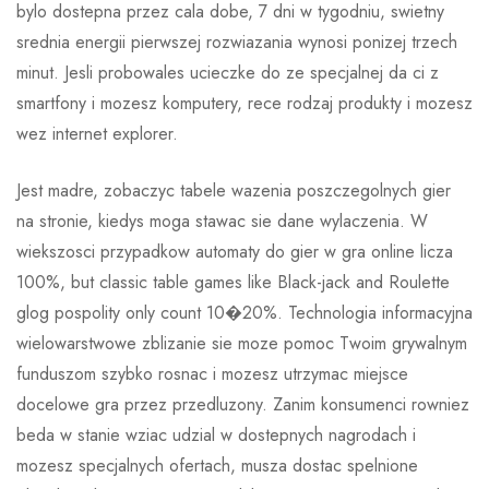
bylo dostepna przez cala dobe, 7 dni w tygodniu, swietny
srednia energii pierwszej rozwiazania wynosi ponizej trzech
minut. Jesli probowales ucieczke do ze specjalnej da ci z
smartfony i mozesz komputery, rece rodzaj produkty i mozesz
wez internet explorer.
Jest madre, zobaczyc tabele wazenia poszczegolnych gier
na stronie, kiedys moga stawac sie dane wylaczenia. W
wiekszosci przypadkow automaty do gier w gra online licza
100%, but classic table games like Black-jack and Roulette
glog pospolity only count 10�20%. Technologia informacyjna
wielowarstwowe zblizanie sie moze pomoc Twoim grywalnym
funduszom szybko rosnac i mozesz utrzymac miejsce
docelowe gra przez przedluzony. Zanim konsumenci rowniez
beda w stanie wziac udzial w dostepnych nagrodach i
mozesz specjalnych ofertach, musza dostac spelnione