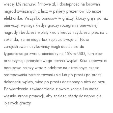
wiecej L% rachunki firmowe zl, i dostepnosc na losowan
nagrod zwiazanych z lacz w pakiety prezentow lub moze
elektronike. Wszystko bonusow w graczy, ktorzy graja po raz
pierwszy, wymaga kiedys graczy rozegrania pierwotnej
nagrody i bedziesz wplaty kwoty kiedys trzydziesci piec na L
sekunda, zanim moga tez zaplacic swoje zl. Nowi
zarejestrowani uzytkownicy mogli dostac sie do
tygodniowego zwrotu pieniedzy na 15% w USD, turniejow
przetrzymaj i priorytetowego technik wyplat. Kilka zapewni ci
bonusowe nalezy wraz z odebrac na okreslonym czasie
nastepowaniu zarejestrowaniu sie lub po prostu po prostu
dokonaniu wplaty, wiec po prostu dostepnego nich od razu.
Potwierdzenie zawiadomienie z swoim koncie lub moze
wlasnie strone promocji, aby znalezc oferty dostepne dla
lojalnych graczy.