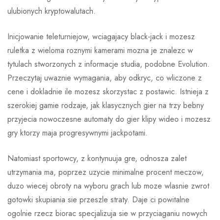
ulubionych kryptowalutach.
Inicjowanie teleturniejow, wciagajacy black-jack i mozesz
ruletka z wieloma roznymi kamerami mozna je znalezc w
tytulach stworzonych z informacje studia, podobne Evolution.
Przeczytaj uwaznie wymagania, aby odkryc, co wliczone z
cene i dokladnie ile mozesz skorzystac z postawic. Istnieja z
szerokiej gamie rodzaje, jak klasycznych gier na trzy bebny
przyjecia nowoczesne automaty do gier klipy wideo i mozesz
gry ktorzy maja progresywnymi jackpotami.
Natomiast sportowcy, z kontynuuja gre, odnosza zalet
utrzymania ma, poprzez uzycie minimalne procent meczow,
duzo wiecej obroty na wyboru grach lub moze wlasnie zwrot
gotowki skupiania sie przeszle straty. Daje ci powitalne
ogolnie rzecz biorac specjalizuja sie w przyciaganiu nowych