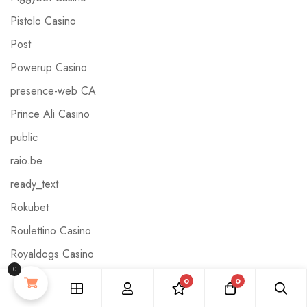
Pistolo Casino
Post
Powerup Casino
presence-web CA
Prince Ali Casino
public
raio.be
ready_text
Rokubet
Roulettino Casino
Royaldogs Casino
0
ryestantony.org.uk
0
0
Skokka