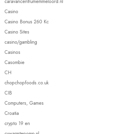
caravancentrumemmeloord.nl
Casino
Casino Bonus 260 Kc
Casino Sites
casino/gambling
Casinos
Casombie
CH
chopchopfoods.co.uk
CIB
Computers, Games
Croatia
crypto 19 en
cvwarmtepomp.nl