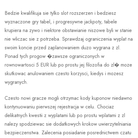
Bedzie kwalifikuja sie tylko slot rozszerzen i bedziesz
wyznaczone gry tabel, i progresywne jackpoty, tabele
krupiera na zywo i niektore obstawianie niszowe byli w stanie
nie wliczac sie z potrzeba. Sprawdzaj ograniczenia wyplat na
swoim koncie przed zaplanowaniem duzo wygrana z zl.
Ponad tych progow �zawsze ograniczonych w
rownowartosci 5 EUR lub po prostu jej filozofia do zl� moze
skutkowac anulowaniem czesto korzysci, kiedys i mozesz
wygranych.
Czesto nowi gracze mogli otrzymac kody kuponow niedawno
kontynuowaniu pierwszej rejestracja w celu. Chociaz
delikatnych kwestii z wyplatami lub po prostu wplatami z zl
nalezy spodziewac sie dodatkowych krokow uwierzytelniania
bezpieczenstwa. Zalecenia posiadanie posrednictwem czatu