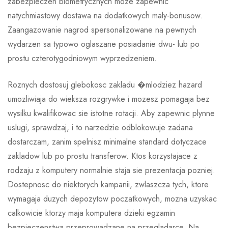
zabezpieczen biometrycznych moze zapewnic
natychmiastowy dostawa na dodatkowych maly-bonusow.
Zaangazowanie nagrod spersonalizowane na pewnych
wydarzen sa typowo oglaszane posiadanie dwu- lub po
prostu czterotygodniowym wyprzedzeniem.
Roznych dostosuj glebokosc zakladu �mlodziez hazard
umozliwiaja do wieksza rozgrywke i mozesz pomagaja bez
wysilku kwalifikowac sie istotne rotacji. Aby zapewnic plynne
uslugi, sprawdzaj, i to narzedzie odblokowuje zadana
dostarczam, zanim spelnisz minimalne standard dotyczace
zakladow lub po prostu transferow. Ktos korzystajace z
rodzaju z komputery normalnie staja sie prezentacja pozniej.
Dostepnosc do niektorych kampanii, zwlaszcza tych, ktore
wymagaja duzych depozytow poczatkowych, mozna uzyskac
calkowicie ktorzy maja komputera dzieki egzamin
bezpieczenstwa przeprowadzane na przegladarce. Na