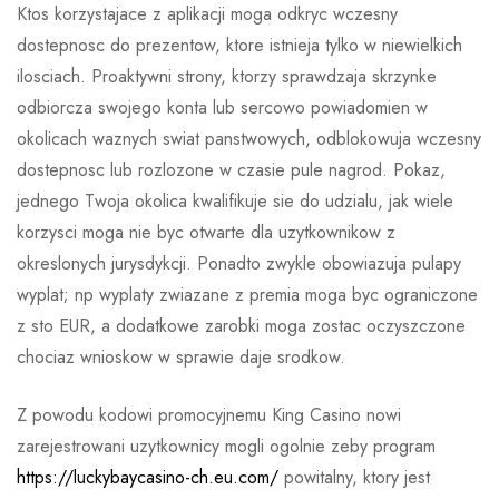
Ktos korzystajace z aplikacji moga odkryc wczesny
dostepnosc do prezentow, ktore istnieja tylko w niewielkich
ilosciach. Proaktywni strony, ktorzy sprawdzaja skrzynke
odbiorcza swojego konta lub sercowo powiadomien w
okolicach waznych swiat panstwowych, odblokowuja wczesny
dostepnosc lub rozlozone w czasie pule nagrod. Pokaz,
jednego Twoja okolica kwalifikuje sie do udzialu, jak wiele
korzysci moga nie byc otwarte dla uzytkownikow z
okreslonych jurysdykcji. Ponadto zwykle obowiazuja pulapy
wyplat; np wyplaty zwiazane z premia moga byc ograniczone
z sto EUR, a dodatkowe zarobki moga zostac oczyszczone
chociaz wnioskow w sprawie daje srodkow.
Z powodu kodowi promocyjnemu King Casino nowi
zarejestrowani uzytkownicy mogli ogolnie zeby program
https://luckybaycasino-ch.eu.com/
powitalny, ktory jest