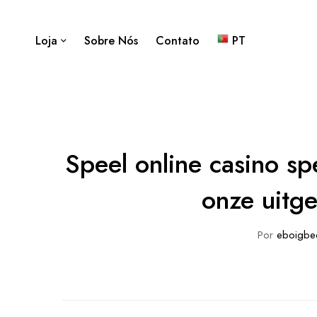
Loja
Sobre Nós
Contato
PT
Speel online casino sp
onze uitg
Por
eboigbed