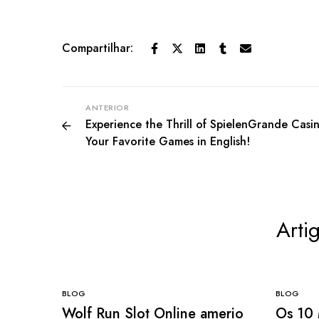
Compartilhar:
ANTERIOR
Experience the Thrill of SpielenGrande Casin
Your Favorite Games in English!
Arti
BLOG
BLOG
Wolf Run Slot Online amerio
Os 10 