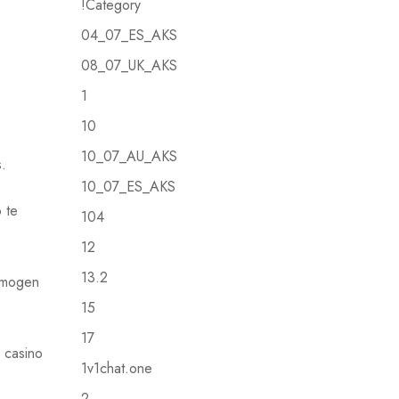
!Category
04_07_ES_AKS
08_07_UK_AKS
1
10
10_07_AU_AKS
s.
10_07_ES_AKS
 te
104
12
13.2
e mogen
15
17
 casino
1v1chat.one
2