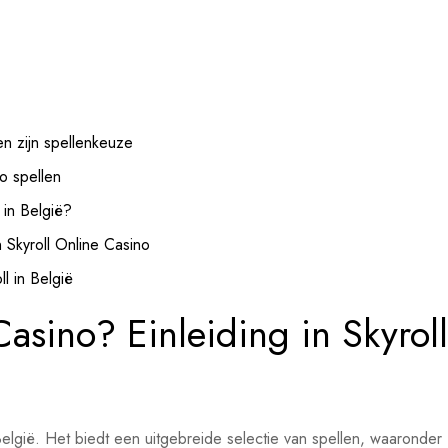
 en zijn spellenkeuze
o spellen
 in België?
 Skyroll Online Casino
l in België
Casino? Einleiding in Skyrol
 België. Het biedt een uitgebreide selectie van spellen, waaronder