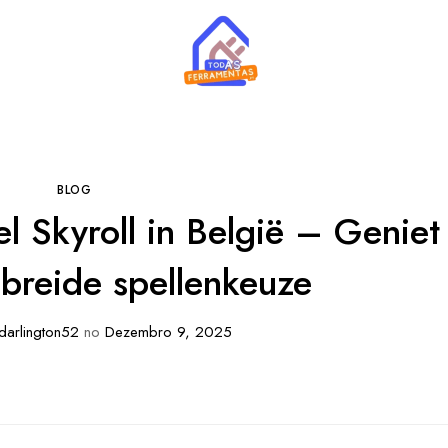
BLOG
el Skyroll in België – Geniet
ebreide spellenkeuze
arlington52
no
Dezembro 9, 2025