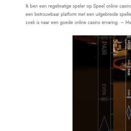
Ik ben een regelmatige speler op Speel online casino s
een betrouwbaar platform met een uitgebreide spell
zoek is naar een goede online casino ervaring. – Mar