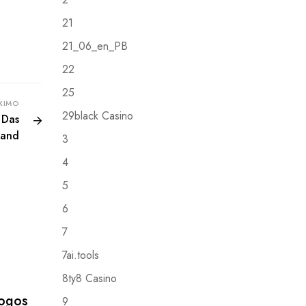
21
21_06_en_PB
22
25
XIMO
29black Casino
 Das
land
3
4
5
6
7
7ai.tools
8ty8 Casino
BLOG
BLOG
jogos
Máquina Tragamonedas fruit
Slot 
9