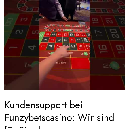
Kundensupport bei
Funzybetscasino: Wir sind