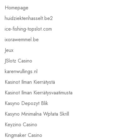
Homepage
huidziektenhasselt.be2
ice-fishing-topslot.com
ixorawemmel.be
Jeux
JSlotz Casino
karenwullings.nl
Kasinot Ilman Kierrätystä
Kasinot Ilman Kierrätysvaatimusta
Kasyno Depozyt Blik
Kasyno Minimalna Wpłata Skrill
Keyzino Casino
Kingmaker Casino