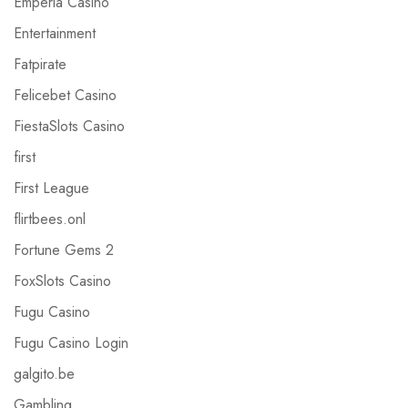
Emperia Casino
Entertainment
Fatpirate
Felicebet Casino
FiestaSlots Casino
first
First League
flirtbees.onl
Fortune Gems 2
FoxSlots Casino
Fugu Casino
Fugu Casino Login
galgito.be
Gambling