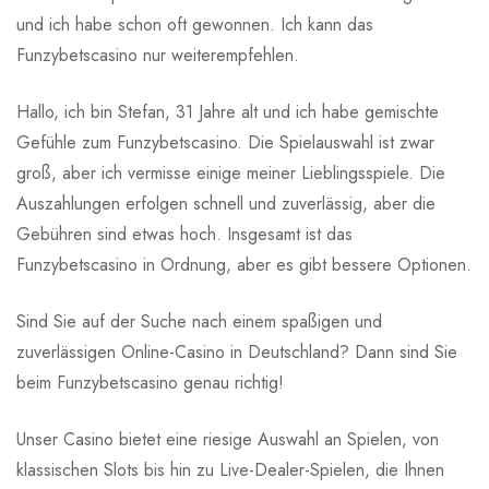
und ich habe schon oft gewonnen. Ich kann das
Funzybetscasino nur weiterempfehlen.
Hallo, ich bin Stefan, 31 Jahre alt und ich habe gemischte
Gefühle zum Funzybetscasino. Die Spielauswahl ist zwar
groß, aber ich vermisse einige meiner Lieblingsspiele. Die
Auszahlungen erfolgen schnell und zuverlässig, aber die
Gebühren sind etwas hoch. Insgesamt ist das
Funzybetscasino in Ordnung, aber es gibt bessere Optionen.
Sind Sie auf der Suche nach einem spaßigen und
zuverlässigen Online-Casino in Deutschland? Dann sind Sie
beim Funzybetscasino genau richtig!
Unser Casino bietet eine riesige Auswahl an Spielen, von
klassischen Slots bis hin zu Live-Dealer-Spielen, die Ihnen