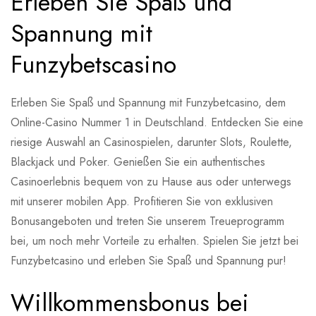
Erleben Sie Spaß und
Spannung mit
Funzybetscasino
Erleben Sie Spaß und Spannung mit Funzybetcasino, dem
Online-Casino Nummer 1 in Deutschland. Entdecken Sie eine
riesige Auswahl an Casinospielen, darunter Slots, Roulette,
Blackjack und Poker. Genießen Sie ein authentisches
Casinoerlebnis bequem von zu Hause aus oder unterwegs
mit unserer mobilen App. Profitieren Sie von exklusiven
Bonusangeboten und treten Sie unserem Treueprogramm
bei, um noch mehr Vorteile zu erhalten. Spielen Sie jetzt bei
Funzybetcasino und erleben Sie Spaß und Spannung pur!
Willkommensbonus bei