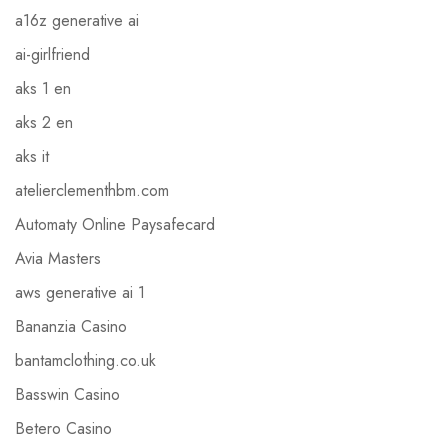
a16z generative ai
ai-girlfriend
aks 1 en
aks 2 en
aks it
atelierclementhbm.com
Automaty Online Paysafecard
Avia Masters
aws generative ai 1
Bananzia Casino
bantamclothing.co.uk
Basswin Casino
Betero Casino