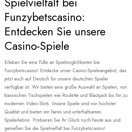
Spielvielfalt bei
Funzybetscasino:
Entdecken Sie unsere
Casino-Spiele
Erleben Sie eine Fülle an Spielmöglichkeiten bei
Funzybetscasino! Entdecke unser Casino-Spieleangebot, das
jetzt auch auf Deutsch für unsere deutschen Spieler
verfügbar ist. Wir bieten eine große Auswahl an Spielen, von
klassischen Tischspielen wie Roulette und Blackjack bis hin zu
modernen Video-Slots. Unsere Spiele sind von höchster
Qualität und bieten ein faires und unterhaltsames
Spielerlebnis. Probieren Sie Ihr Glück noch heute aus und
genießen Sie die Spielvielfalt bei Funzybetscasino!