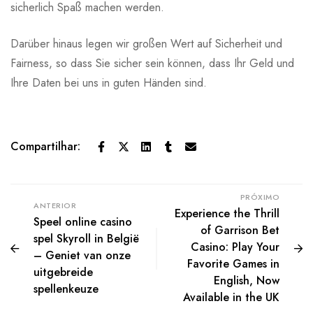
sicherlich Spaß machen werden.
Darüber hinaus legen wir großen Wert auf Sicherheit und
Fairness, so dass Sie sicher sein können, dass Ihr Geld und
Ihre Daten bei uns in guten Händen sind.
Compartilhar:
PRÓXIMO
ANTERIOR
Experience the Thrill
Speel online casino
of Garrison Bet
spel Skyroll in België
Casino: Play Your
– Geniet van onze
Favorite Games in
uitgebreide
English, Now
spellenkeuze
Available in the UK