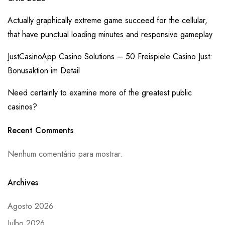
Actually graphically extreme game succeed for the cellular,
that have punctual loading minutes and responsive gameplay
JustCasinoApp Casino Solutions – 50 Freispiele Casino Just:
Bonusaktion im Detail
Need certainly to examine more of the greatest public
casinos?
Recent Comments
Nenhum comentário para mostrar.
Archives
Agosto 2026
Julho 2026