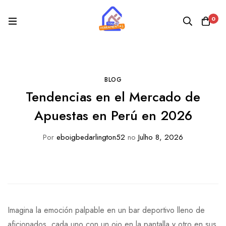
0
BLOG
Tendencias en el Mercado de
Apuestas en Perú en 2026
Por
eboigbedarlington52
no
Julho 8, 2026
Imagina la emoción palpable en un bar deportivo lleno de
aficionados, cada uno con un ojo en la pantalla y otro en sus