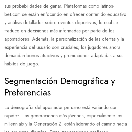
sus probabilidades de ganar. Plataformas como latinos-
bet.com se están enfocando en ofrecer contenido educativo
y análisis detallados sobre eventos deportivos, lo cual se
traduce en decisiones más informadas por parte de los
apostadores. Además, la personalización de las ofertas y la
experiencia del usuario son cruciales; los jugadores ahora
demandan bonos atractivos y promociones adaptadas a sus
hábitos de juego.
Segmentación Demográfica y
Preferencias
La demografía del apostador peruano está variando con
rapidez. Las generaciones más jóvenes, especialmente los
millennials y la Generación Z, están liderando el camino hacia