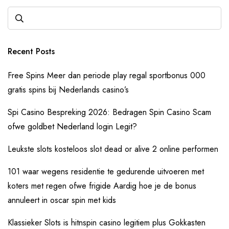
000 gratis spins bij
Casino Scam ofwe
Nederlands casino’s
goldbet Nederland
login Legit?
Recent Posts
Free Spins Meer dan periode play regal sportbonus 000
gratis spins bij Nederlands casino’s
Spi Casino Bespreking 2026: Bedragen Spin Casino Scam
ofwe goldbet Nederland login Legit?
Leukste slots kosteloos slot dead or alive 2 online performen
101 waar wegens residentie te gedurende uitvoeren met
koters met regen ofwe frigide Aardig hoe je de bonus
annuleert in oscar spin met kids
Klassieker Slots is hitnspin casino legitiem plus Gokkasten