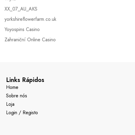
XX_07_AU_AKS
yorkshireflowerfarm.co.uk
Yoyospins Casino
Zahraniční Online Casino
Links Rápidos
Home
Sobre nós
Loja
Login / Registo