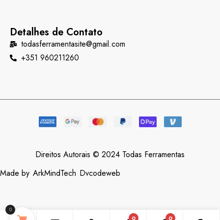
Detalhes de Contato
todasferramentasite@gmail.com
+351 960211260
Direitos Autorais © 2024 Todas Ferramentas
Made by
ArkMindTech
Dvcodeweb
0
0
0