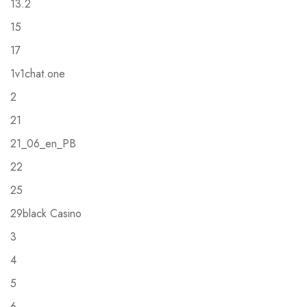
13.2
15
17
1v1chat.one
2
21
21_06_en_PB
22
25
29black Casino
3
4
5
6