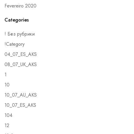
Fevereiro 2020
Categories
! Без рубрики
!Category
04_07_ES_AKS
08_07_UK_AKS
1
10
10_07_AU_AKS
10_07_ES_AKS
104
12