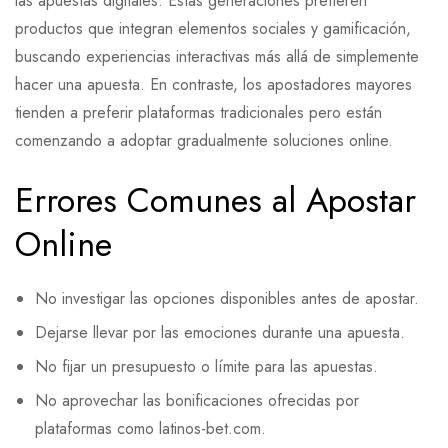
las apuestas digitales. Estas generaciones prefieren
productos que integran elementos sociales y gamificación,
buscando experiencias interactivas más allá de simplemente
hacer una apuesta. En contraste, los apostadores mayores
tienden a preferir plataformas tradicionales pero están
comenzando a adoptar gradualmente soluciones online.
Errores Comunes al Apostar
Online
No investigar las opciones disponibles antes de apostar.
Dejarse llevar por las emociones durante una apuesta.
No fijar un presupuesto o límite para las apuestas.
No aprovechar las bonificaciones ofrecidas por
plataformas como latinos-bet.com.