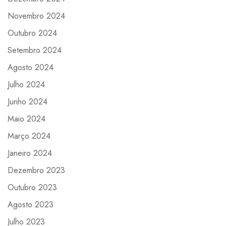
Novembro 2024
Outubro 2024
Setembro 2024
Agosto 2024
Julho 2024
Junho 2024
Maio 2024
Março 2024
Janeiro 2024
Dezembro 2023
Outubro 2023
Agosto 2023
Julho 2023