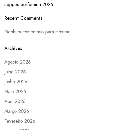
noppes performen 2026
Recent Comments
Nenhum comentário para mostrar.
Archives
Agosto 2026
Julho 2026
Junho 2026
Maio 2026
Abril 2026
Março 2026
Fevereiro 2026