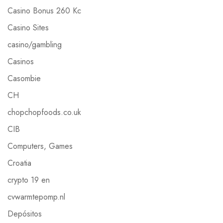
Casino Bonus 260 Kc
Casino Sites
casino/gambling
Casinos
Casombie
CH
chopchopfoods.co.uk
CIB
Computers, Games
Croatia
crypto 19 en
cvwarmtepomp.nl
Depósitos