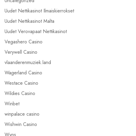
Uncategorized
Uudet Nettikasinot Ilmaiskierrokset
Uudet Nettikasinot Malta
Uudet Verovapaat Nettikasinot
Vegashero Casino
Verywell Casino
vlaanderenmuziek.land
Wagerland Casino
Westace Casino
Wildies Casino
Winbet
winpalace casino
Wishwin Casino
Wyns