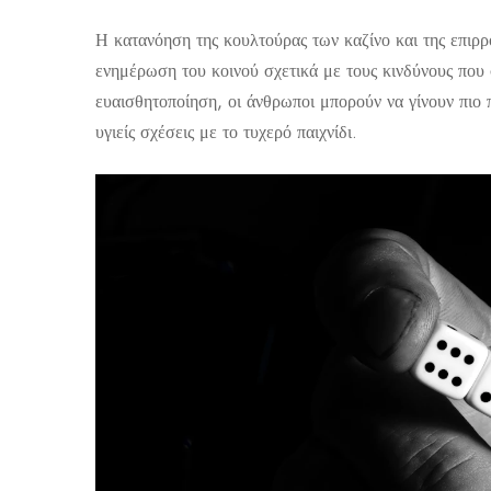
Η κατανόηση της κουλτούρας των καζίνο και της επιρρ
ενημέρωση του κοινού σχετικά με τους κινδύνους που 
ευαισθητοποίηση, οι άνθρωποι μπορούν να γίνουν πιο π
υγιείς σχέσεις με το τυχερό παιχνίδι.