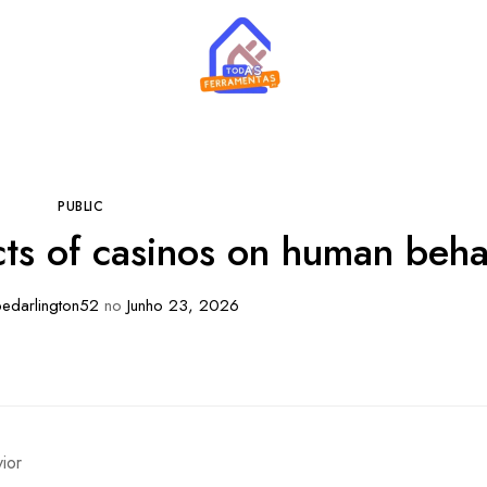
PUBLIC
cts of casinos on human beha
edarlington52
no
Junho 23, 2026
ior