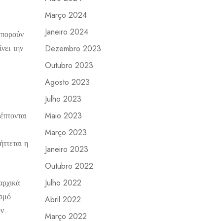
Março 2024
Janeiro 2024
μπορούν
νει την
Dezembro 2023
Outubro 2023
Agosto 2023
Julho 2023
έπτονται
Maio 2023
Março 2023
ττεται η
Janeiro 2023
Outubro 2022
αρχικά
Julho 2022
ασμό
Abril 2022
ν.
Março 2022