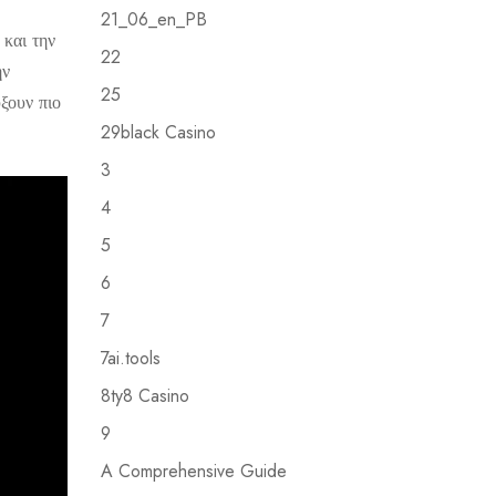
21_06_en_PB
 και την
22
ην
25
ύξουν πιο
29black Casino
3
4
5
6
7
7ai.tools
8ty8 Casino
9
A Comprehensive Guide