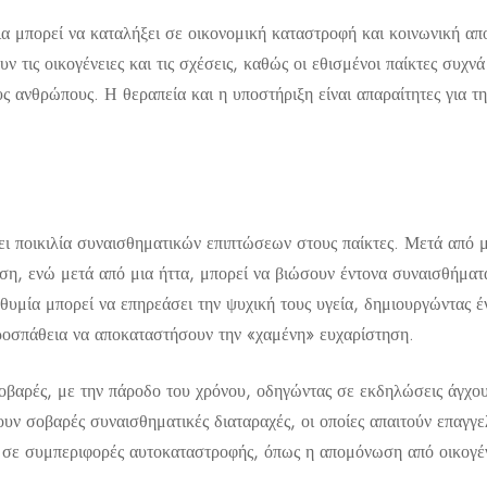
ια μπορεί να καταλήξει σε οικονομική καταστροφή και κοινωνική α
 τις οικογένειες και τις σχέσεις, καθώς οι εθισμένοι παίκτες συχνά
υς ανθρώπους. Η θεραπεία και η υποστήριξη είναι απαραίτητες για τ
ι ποικιλία συναισθηματικών επιπτώσεων στους παίκτες. Μετά από μ
ηση, ενώ μετά από μια ήττα, μπορεί να βιώσουν έντονα συναισθήματ
υμία μπορεί να επηρεάσει την ψυχική τους υγεία, δημιουργώντας 
προσπάθεια να αποκαταστήσουν την «χαμένη» ευχαρίστηση.
σοβαρές, με την πάροδο του χρόνου, οδηγώντας σε εκδηλώσεις άγχου
ουν σοβαρές συναισθηματικές διαταραχές, οι οποίες απαιτούν επαγγ
 σε συμπεριφορές αυτοκαταστροφής, όπως η απομόνωση από οικογέν