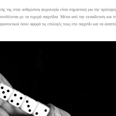
οής της στην ανθρώπινη ψυχολογία είναι σημαντική για την πρόληψη
συνδέονται με τα τυχερά παιχνίδια. Μέσα από την εκπαίδευση και τ
ροσεκτικοί όσον αφορά τις επιλογές τους στο παιχνίδι και να αναπτ