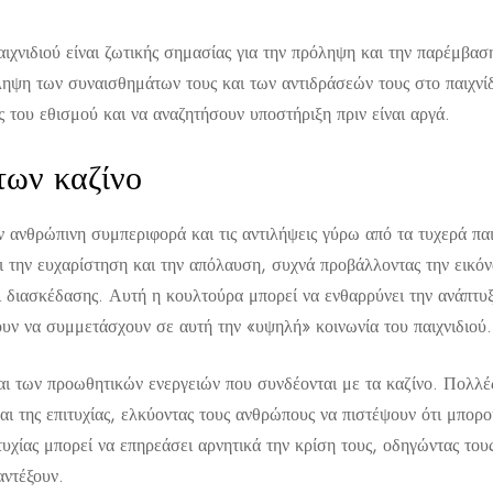
χνιδιού είναι ζωτικής σημασίας για την πρόληψη και την παρέμβασ
ηψη των συναισθημάτων τους και των αντιδράσεών τους στο παιχνίδ
 του εθισμού και να αναζητήσουν υποστήριξη πριν είναι αργά.
των καζίνο
 ανθρώπινη συμπεριφορά και τις αντιλήψεις γύρω από τα τυχερά παι
 την ευχαρίστηση και την απόλαυση, συχνά προβάλλοντας την εικόνα
αι διασκέδασης. Αυτή η κουλτούρα μπορεί να ενθαρρύνει την ανάπτυ
υν να συμμετάσχουν σε αυτή την «υψηλή» κοινωνία του παιχνιδιού.
αι των προωθητικών ενεργειών που συνδέονται με τα καζίνο. Πολλέ
αι της επιτυχίας, ελκύοντας τους ανθρώπους να πιστέψουν ότι μπορο
υχίας μπορεί να επηρεάσει αρνητικά την κρίση τους, οδηγώντας του
αντέξουν.