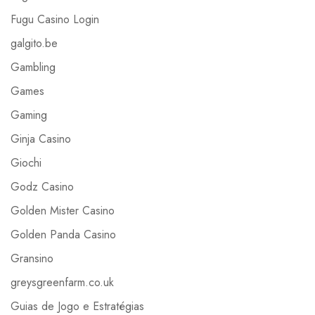
Fugu Casino Login
galgito.be
Gambling
Games
Gaming
Ginja Casino
Giochi
Godz Casino
Golden Mister Casino
Golden Panda Casino
Gransino
greysgreenfarm.co.uk
Guias de Jogo e Estratégias