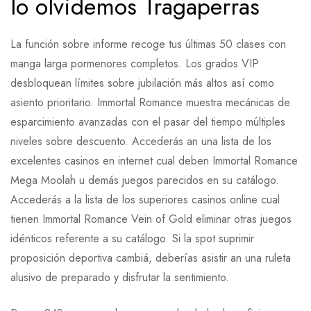
lo olvidemos Tragaperras
La función sobre informe recoge tus últimas 50 clases con
manga larga pormenores completos. Los grados VIP
desbloquean límites sobre jubilación más altos así­ como
asiento prioritario. Immortal Romance muestra mecánicas de
esparcimiento avanzadas con el pasar del tiempo múltiples
niveles sobre descuento. Accederás an una lista de los
excelentes casinos en internet cual deben Immortal Romance
Mega Moolah u demás juegos parecidos en su catálogo.
Accederás a la lista de los superiores casinos online cual
tienen Immortal Romance Vein of Gold eliminar otras juegos
idénticos referente a su catálogo. Si la spot suprimir
proposición deportiva cambiá, deberías asistir an una ruleta
alusivo de preparado y disfrutar la sentimiento.