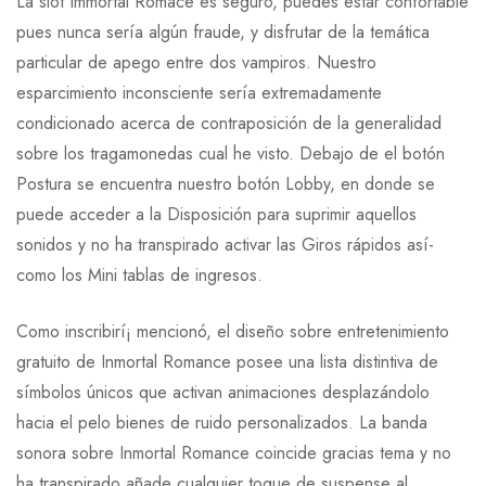
La slot Immortal Romace es seguro, puedes estar confortable
pues nunca serí­a algún fraude, y disfrutar de la temática
particular de apego entre dos vampiros. Nuestro
esparcimiento inconsciente serí­a extremadamente
condicionado acerca de contraposición de la generalidad
sobre los tragamonedas cual he visto.
Debajo de el botón
Postura se encuentra nuestro botón Lobby, en donde se
puede acceder a la Disposición para suprimir aquellos
sonidos y no ha transpirado activar las Giros rápidos así­
como los Mini tablas de ingresos.
Como inscribirí¡ mencionó, el diseño sobre entretenimiento
gratuito de Inmortal Romance posee una lista distintiva de
símbolos únicos que activan animaciones desplazándolo
hacia el pelo bienes de ruido personalizados. La banda
sonora sobre Inmortal Romance coincide gracias tema y no
ha transpirado añade cualquier toque de suspense al