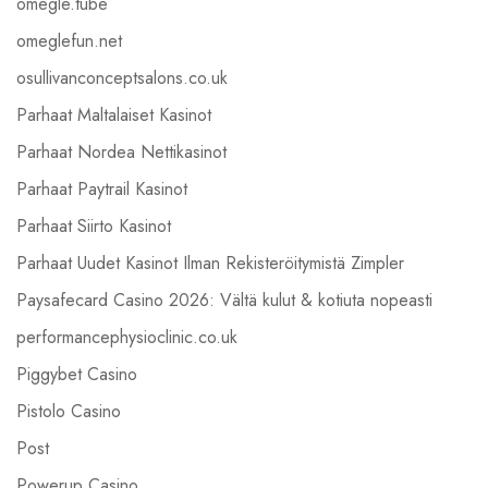
omegle.tube
omeglefun.net
osullivanconceptsalons.co.uk
Parhaat Maltalaiset Kasinot
Parhaat Nordea Nettikasinot
Parhaat Paytrail Kasinot
Parhaat Siirto Kasinot
Parhaat Uudet Kasinot Ilman Rekisteröitymistä Zimpler
Paysafecard Casino 2026: Vältä kulut & kotiuta nopeasti
performancephysioclinic.co.uk
Piggybet Casino
Pistolo Casino
Post
Powerup Casino