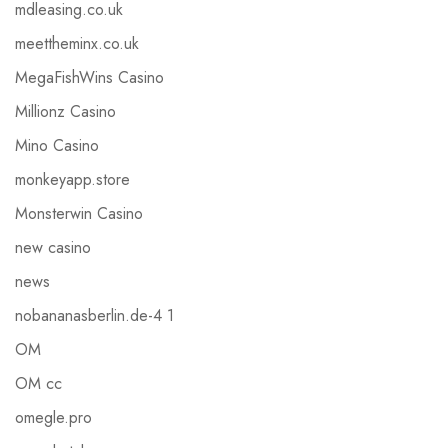
mdleasing.co.uk
meettheminx.co.uk
MegaFishWins Casino
Millionz Casino
Mino Casino
monkeyapp.store
Monsterwin Casino
new casino
news
nobananasberlin.de-4 1
OM
OM cc
omegle.pro