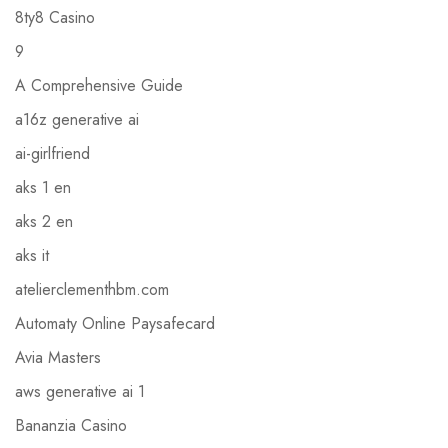
8ty8 Casino
9
A Comprehensive Guide
a16z generative ai
ai-girlfriend
aks 1 en
aks 2 en
aks it
atelierclementhbm.com
Automaty Online Paysafecard
Avia Masters
aws generative ai 1
Bananzia Casino