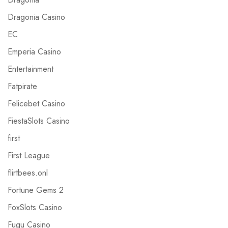
Dragonia Casino
EC
Emperia Casino
Entertainment
Fatpirate
Felicebet Casino
FiestaSlots Casino
first
First League
flirtbees.onl
Fortune Gems 2
FoxSlots Casino
Fugu Casino