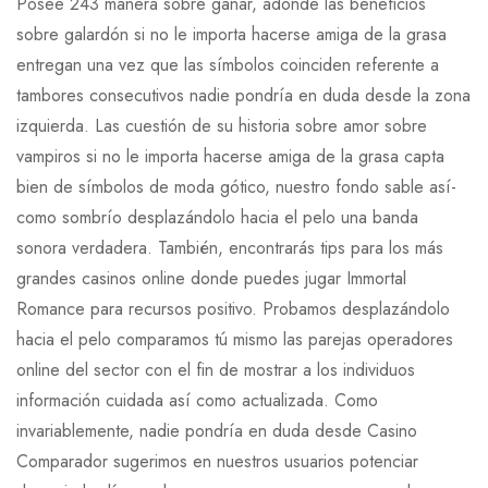
Posee 243 manera sobre ganar, adonde las beneficios
sobre galardón si no le importa hacerse amiga de la grasa
entregan una vez que las símbolos coinciden referente a
tambores consecutivos nadie pondrí­a en duda desde la zona
izquierda. Las cuestión de su historia sobre amor sobre
vampiros si no le importa hacerse amiga de la grasa capta
bien de símbolos de moda gótico, nuestro fondo sable así­
como sombrío desplazándolo hacia el pelo una banda
sonora verdadera. También, encontrarás tips para los más
grandes casinos online donde puedes jugar Immortal
Romance para recursos positivo. Probamos desplazándolo
hacia el pelo comparamos tú mismo las parejas operadores
online del sector con el fin de mostrar a los individuos
información cuidada así­ como actualizada. Como
invariablemente, nadie pondrí­a en duda desde Casino
Comparador sugerimos en nuestros usuarios potenciar