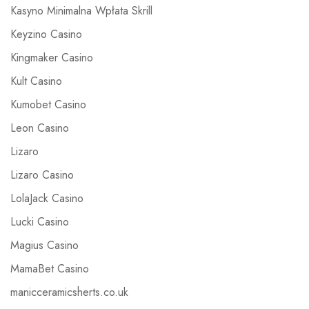
Kasyno Minimalna Wpłata Skrill
Keyzino Casino
Kingmaker Casino
Kult Casino
Kumobet Casino
Leon Casino
Lizaro
Lizaro Casino
LolaJack Casino
Lucki Casino
Magius Casino
MamaBet Casino
manicceramicsherts.co.uk