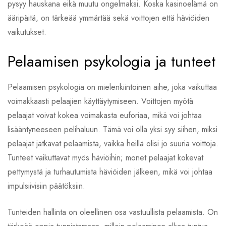
pysyy hauskana eikä muutu ongelmaksi. Koska kasinoelämä on
ääripäitä, on tärkeää ymmärtää sekä voittojen että häviöiden
vaikutukset.
Pelaamisen psykologia ja tunteet
Pelaamisen psykologia on mielenkiintoinen aihe, joka vaikuttaa
voimakkaasti pelaajien käyttäytymiseen. Voittojen myötä
pelaajat voivat kokea voimakasta euforiaa, mikä voi johtaa
lisääntyneeseen pelihaluun. Tämä voi olla yksi syy siihen, miksi
pelaajat jatkavat pelaamista, vaikka heillä olisi jo suuria voittoja.
Tunteet vaikuttavat myös häviöihin; monet pelaajat kokevat
pettymystä ja turhautumista häviöiden jälkeen, mikä voi johtaa
impulsiivisiin päätöksiin.
Tunteiden hallinta on oleellinen osa vastuullista pelaamista. On