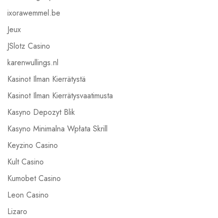
ixorawemmel.be
Jeux
JSlotz Casino
karenwullings.nl
Kasinot Ilman Kierrätystä
Kasinot Ilman Kierrätysvaatimusta
Kasyno Depozyt Blik
Kasyno Minimalna Wpłata Skrill
Keyzino Casino
Kult Casino
Kumobet Casino
Leon Casino
Lizaro