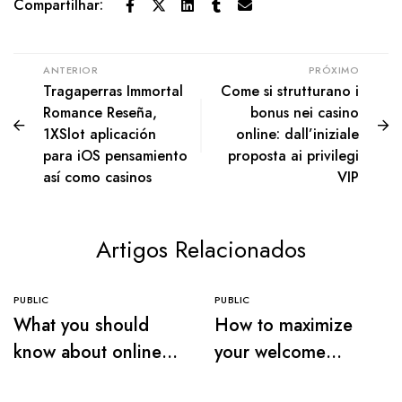
Compartilhar:
ANTERIOR
PRÓXIMO
Tragaperras Immortal
Come si strutturano i
Romance Reseña,
bonus nei casino
1XSlot aplicación
online: dall’iniziale
para iOS pensamiento
proposta ai privilegi
así­ como casinos
VIP
Artigos Relacionados
PUBLIC
PUBLIC
What you should
How to maximize
know about online
your welcome
pokies NZ: the
bonus at Fair Go