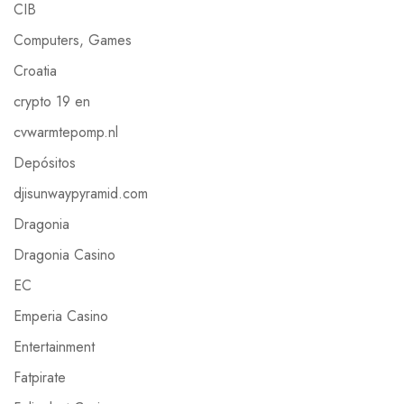
CIB
Computers, Games
Croatia
crypto 19 en
cvwarmtepomp.nl
Depósitos
djisunwaypyramid.com
Dragonia
Dragonia Casino
EC
Emperia Casino
Entertainment
Fatpirate