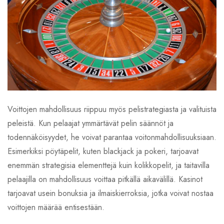
Voittojen mahdollisuus riippuu myös pelistrategiasta ja valituista
peleistä. Kun pelaajat ymmärtävät pelin säännöt ja
todennäköisyydet, he voivat parantaa voitonmahdollisuuksiaan.
Esimerkiksi pöytäpelit, kuten blackjack ja pokeri, tarjoavat
enemmän strategisia elementtejä kuin kolikkopelit, ja taitavilla
pelaajilla on mahdollisuus voittaa pitkällä aikavälillä. Kasinot
tarjoavat usein bonuksia ja ilmaiskierroksia, jotka voivat nostaa
voittojen määrää entisestään.