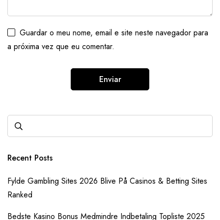
Guardar o meu nome, email e site neste navegador para
a próxima vez que eu comentar.
Recent Posts
Fylde Gambling Sites 2026 Blive På Casinos & Betting Sites
Ranked
Bedste Kasino Bonus Medmindre Indbetaling Topliste 2025