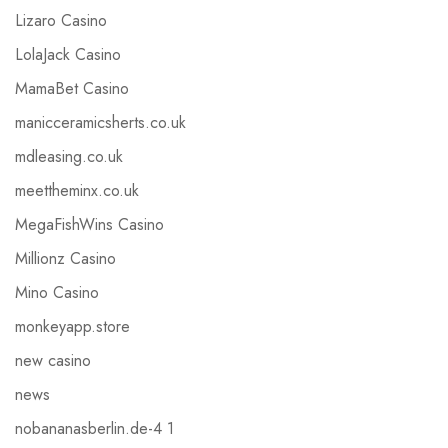
Lizaro Casino
LolaJack Casino
MamaBet Casino
manicceramicsherts.co.uk
mdleasing.co.uk
meettheminx.co.uk
MegaFishWins Casino
Millionz Casino
Mino Casino
monkeyapp.store
new casino
news
nobananasberlin.de-4 1