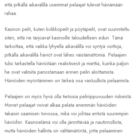
että pitkällä aikavälillä useimmat pelaajat tulevat häviämään
rahaa.
Kasinon pelit, kuten kolikkopelit ja pöytäpelit, ovat suunniteltu
siten, että ne tarjoavat kasinoille taloudellisen edun. Tämä
tarkoittaa, että vaikka lyhyellä aikavälillä voi syntyä voittoja,
pitkällä aikavälillä häviöt ovat lähes väistämättömiä. Pelaajien
tulisi tarkastella häviöitään realistisesti ja miettiä, kuinka paljon
he ovat valmiita panostamaan ennen pelin aloittamista.
Häviöiden myöntäminen on tärkeä osa vastuullista pelaamista.
Pelaajien on myös hyvä olla tietoisia peliriippuvuuden riskeistä.
Monet pelaajat voivat alkaa pelata enemmän häviöiden
takaisin saamisen toivossa, mikä voi johtaa entistä suurempiin
häviöihin. Kasinoelämä voi olla jännittävää ja nautinnollista,
mutta häviöiden hallinta on välttämätöntä, jotta pelaaminen