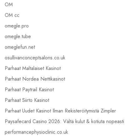
OM
OM cc
omegle.pro
omegle.tube
omeglefun.net
osullivanconceptsalons.co.uk
Parhaat Maltalaiset Kasinot
Parhaat Nordea Nettikasinot
Parhaat Paytrail Kasinot
Parhaat Siirto Kasinot
Parhaat Uudet Kasinot Ilman Rekisteröitymistä Zimpler
Paysafecard Casino 2026: Vältä kulut & kotiuta nopeasti
performancephysioclinic.co.uk